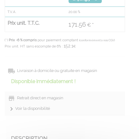
T.V.A.
20.00
%
Prix unit. T.T.C.
171.56
€ *
(*)
Prix -6 % compris
pour paiement comptant
(conformément à nos CGV)
152.1
Prix unit. HT sans escompte de 6% :
€
Livraison à domicile ou gratuite en magasin
Disponible immédiatement !
Retrait direct en magasin
Voir la disponibilité
DESCRIPTION