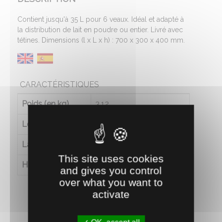
Contient jusqu'à 35 L pour 6 veaux. Idéal et adapté à
la distribution de lait en poudre ou entier. Livré avec
tétines. Dimensions (l x L x h) : 700 x 300 x 400 mm.
CARACTÉRISTIQUES
Poids (en kg)
3.12
Longueur (en cm)
70
Largeur (en cm)
33
This site uses cookies
Hauteur (en cm)
38
and gives you control
over what you want to
activate