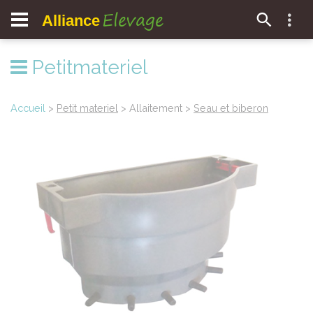
Elevage
Alliance
Petitmateriel
Accueil
>
Petit materiel
> Allaitement >
Seau et biberon