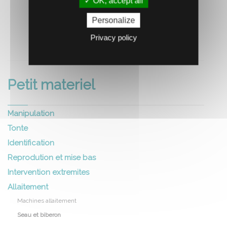
OK, accept all
Personalize
Privacy policy
RECOMMANDEZ CE PRODUIT À UN AMI
Petit materiel
Manipulation
Tonte
Identification
Reprodution et mise bas
Intervention extremites
Allaitement
Machines allaitement
Seau et biberon