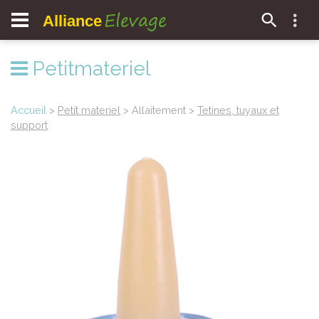
Elevage
Alliance
Petitmateriel
Accueil
>
Petit materiel
> Allaitement >
Tetines, tuyaux et
support