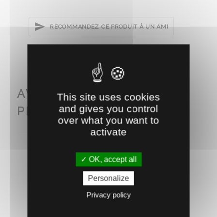
RECOMMANDEZ CE PRODUIT À UN AMI
AVEC CE PRODUIT
This site uses cookies
and gives you control
PENSEZ AUSSI À...
over what you want to
activate
OK, accept all
Personalize
Privacy policy