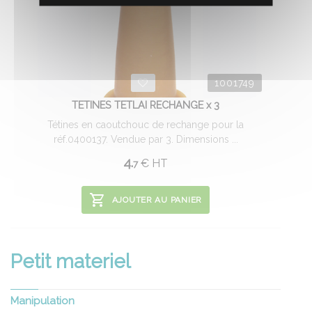
1001749
TETINES TETLAI RECHANGE x 3
Tétines en caoutchouc de rechange pour la
réf.0400137. Vendue par 3. Dimensions ...
4.
€
HT
7
AJOUTER AU PANIER
Petit materiel
Manipulation