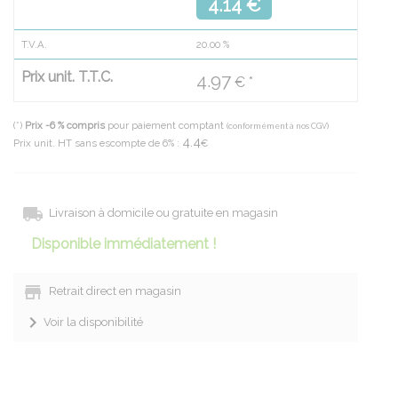
4.14 €
T.V.A.
20.00
%
Prix unit. T.T.C.
4.97
€ *
(*)
Prix -6 % compris
pour paiement comptant
(conformément à nos CGV)
4.4
Prix unit. HT sans escompte de 6% :
€
Livraison à domicile ou gratuite en magasin
Disponible immédiatement !
Retrait direct en magasin
Voir la disponibilité