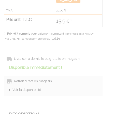
T.V.A.
20.00
%
Prix unit. T.T.C.
15.9
€ *
(*)
Prix -6 % compris
pour paiement comptant
(conformément à nos CGV)
14.1
Prix unit. HT sans escompte de 6% :
€
Livraison à domicile ou gratuite en magasin
Disponible immédiatement !
Retrait direct en magasin
Voir la disponibilité