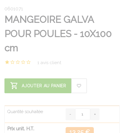
0601071
MANGEOIRE GALVA
POUR POULES - 10X100
cm
1 avis client
AJOUTER AU PANIER
Quantité souhaitée
Prix unit. H.T.
13.25 €