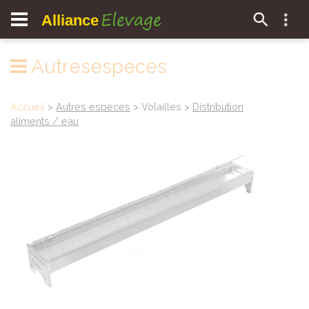
Elevage
Alliance
Autresespeces
Accueil
>
Autres especes
> Volailles >
Distribution
aliments / eau