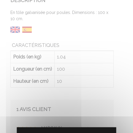
DESCRIPTION
En tôle galvanisée pour poules. Dimensions : 100 x
10 cm.
CARACTÉRISTIQUES
Poids (en kg)
1.04
Longueur (en cm)
100
Hauteur (en cm)
10
1 AVIS CLIENT
MARGAUX
-
Le 20/10/2022