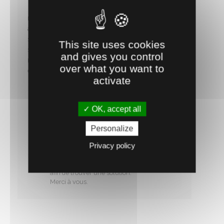
Je ne recommande pas du tout ce produit. Il
n'est pas du tout adapté pour des individus
adultes, lourds. Pour des individus jusqu'à 8
semaines max mais pas plus. Ensuite les pieds
This site uses cookies
se plient très facilement, les points de soudure
and gives you control
ne tiennent pas, etc. Bref, pas adapté à un
over what you want to
élevage.
activate
Notre réponse :
Bonjour,
OK, accept all
Nous sommes désolés de ce désagrément,
nous vendons une centaine de mangeoires
par année depuis 2013 et jusqu'à présent
Personalize
nous n'avions pas rencontré de problème.
Privacy policy
Nous allons vérifier les mangeoires dans
notre stock.
Nous vous proposons de revenir vers nous
afin de trouver une solution.
Merci à vous.