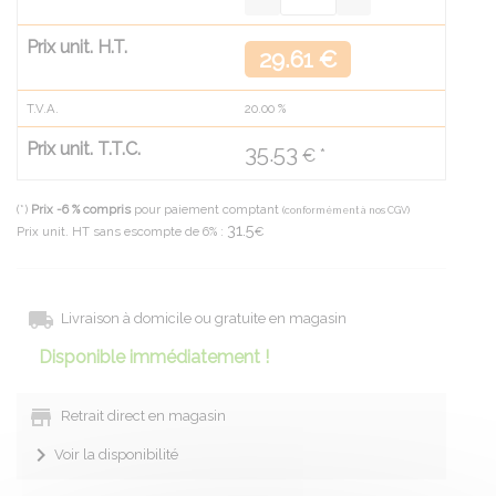
Prix unit. H.T.
29.61 €
T.V.A.
20.00
%
Prix unit. T.T.C.
35.53
€ *
(*)
Prix -6 % compris
pour paiement comptant
(conformément à nos CGV)
31.5
Prix unit. HT sans escompte de 6% :
€
Livraison à domicile ou gratuite en magasin
Disponible immédiatement !
Retrait direct en magasin
Voir la disponibilité