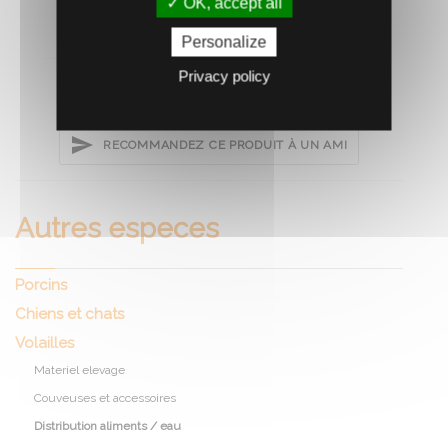
OK, accept all
Personalize
Privacy policy
RECOMMANDEZ CE PRODUIT À UN AMI
Autres especes
Porcins
Chiens et chats
Volailles
Materiel elevage
Couveuses et accessoires
Distribution aliments / eau