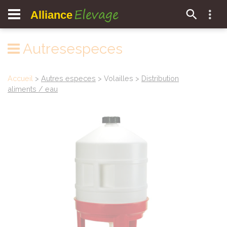
Elevage
Alliance
Autresespeces
Accueil
>
Autres especes
> Volailles >
Distribution
aliments / eau