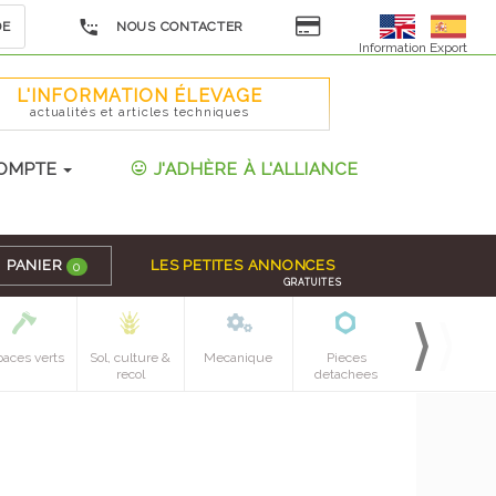
DE
NOUS CONTACTER
Information Export
L'INFORMATION ÉLEVAGE
actualités et articles techniques
OMPTE
J'ADHÈRE À L'ALLIANCE
PANIER
LES PETITES ANNONCES
0
GRATUITES
paces verts
Sol, culture &
Mecanique
Pieces
recol
detachees