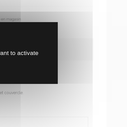
te en magasin
!
ant to activate
et couvercle.