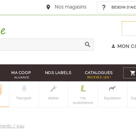
Nos magasins
BESOIN D'AI
MON C
MA COOP
NOS LABELS
CATALOGUES
ALLIANCE
RECEVEZ-LES !
Transport
Atelier
Vie
Equitation
Es
quotidienne
liments / eau