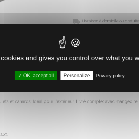
Livraison à domicile ou gratui
Disponible immédiatement 
Retrait direct en magasin
 cookies and gives you control over what you w
Voir la disponibilité
OK, accept all
Personalize
Privacy policy
lets et canards. Idéal pour l'extérieur. Livré complet avec mangeoire 
0.21