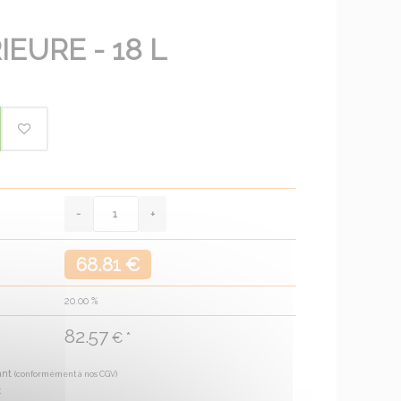
EURE - 18 L
68.81 €
20.00
%
82.57
€ *
ant
(conformément à nos CGV)
€