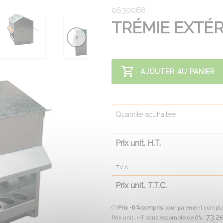
0630068
TRÉMIE EXTÉRI
AJOUTER AU PANIER
Quantité souhaitée
Prix unit. H.T.
T.V.A.
Prix unit. T.T.C.
(*)
Prix -6 % compris
pour paiement compt
73.2
Prix unit. HT sans escompte de 6% :