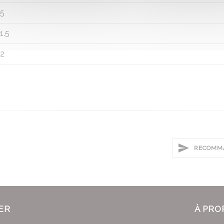
5
1.5
2
RECOMMA
ER
À PRO