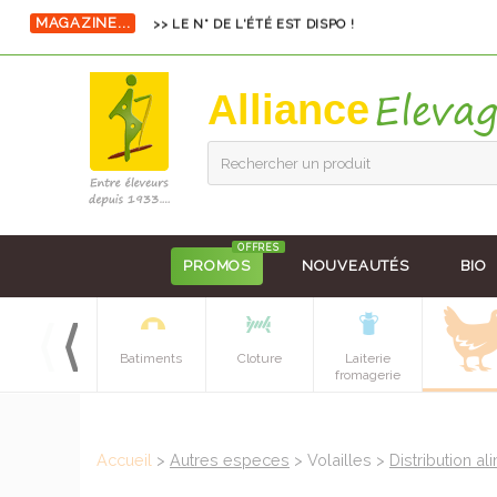
MAGAZINE...
>> LE N° DE L'ÉTÉ EST DISPO !
Alliance
Rechercher un produit
OFFRES
PROMOS
NOUVEAUTÉS
BIO
Equipements
Batiments
Cloture
Laiterie
batiment
fromagerie
Accueil
>
Autres especes
> Volailles >
Distribution a