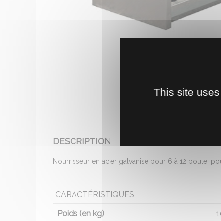
This site uses
DESCRIPTION
Nourrisseur en acier galvanisé pour 6 à 12 poule, pou
CARACTÉRISTIQUES
Poids (en kg)
1