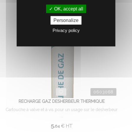
AJOUTER AU PANIER
OK, accept all
Personalize
Privacy policy
0603068
RECHARGE GAZ DESHERBEUR THERMIQUE
Cartouche à valve et à vis pour un usage sur le désherbeur
...
5.
€
HT
64