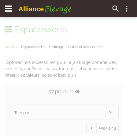
Elevage
Alliance
Espacesverts
Accueil
>
Espaces verts
>
Jardinage
>
Outils et accessoires
Explorez nos accessoires pour le jardinage comme des
arrosoirs, souffleurs, balais, fourches, ébrancheurs, pelles,
râteaux, sécateurs, scies et bien plus.
57 produits
Trier par :
Page 3 / 3