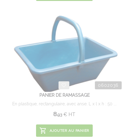
0602036
PANIER DE RAMASSAGE
En plastique, rectangulaire, avec anse. L x l x h : 50 ...
8.
€
HT
93
AJOUTER AU PANIER