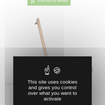
AJOUTER AU PANIER
0640111
RATEAU ENFANT
This site uses cookies
Râteau petits outils acier, pour enfant, pour activité ludique
and gives you control
de nettoyage. Longueur ...
over what you want to
7.
€
HT
52
activate