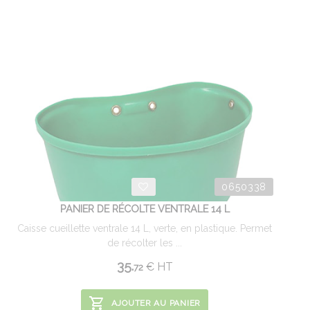
0650338
PANIER DE RÉCOLTE VENTRALE 14 L
Caisse cueillette ventrale 14 L, verte, en plastique. Permet
de récolter les ...
35.
€
HT
72
AJOUTER AU PANIER