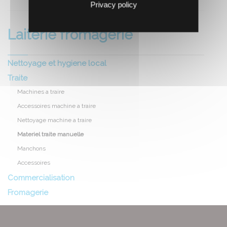
Privacy policy
Laiterie fromagerie
Nettoyage et hygiene local
Traite
Machines a traire
Accessoires machine a traire
Nettoyage machine a traire
Materiel traite manuelle
Manchons
Accessoires
Commercialisation
Fromagerie