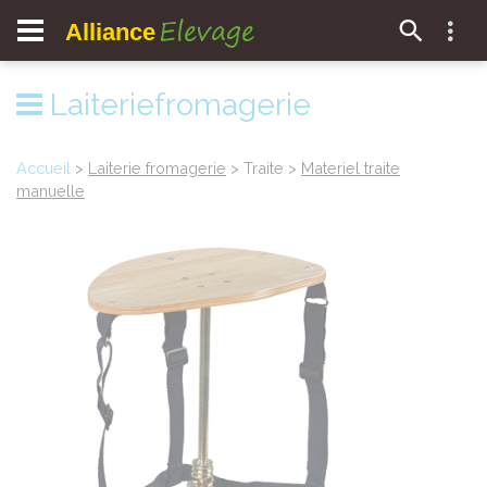
Elevage
Alliance
Laiteriefromagerie
Accueil
>
Laiterie fromagerie
> Traite >
Materiel traite
manuelle