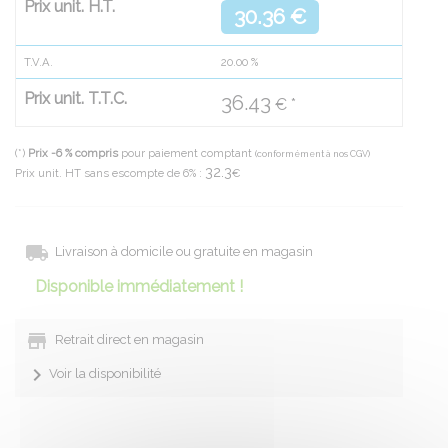
Prix unit. H.T.
30.36 €
T.V.A.
20.00
%
Prix unit. T.T.C.
36.43
€ *
(*)
Prix -6 % compris
pour paiement comptant
(conformément à nos CGV)
32.3
Prix unit. HT sans escompte de 6% :
€
Livraison à domicile ou gratuite en magasin
Disponible immédiatement !
Retrait direct en magasin
Voir la disponibilité