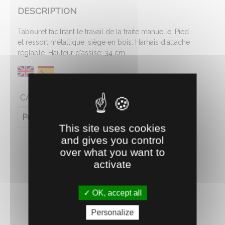
DESCRIPTION
Tabouret facilitant le travail de la traite manuelle. Pied
et ressort métallique, siège en bois. Harnais d'attache
réglable. Hauteur d'assise: 34 cm.
CARACTÉRISTIQUES
Poids (en kg)
1.05
This site uses cookies
and gives you control
over what you want to
activate
OK, accept all
Personalize
RECOMMANDEZ CE PRODUIT À UN AMI