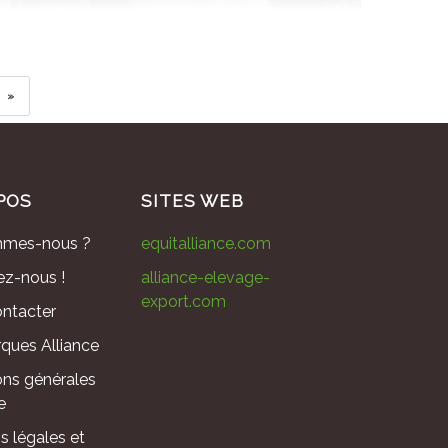
»
POS
SITES WEB
mmes-nous ?
equitalliance.com
ez-nous !
alliance-elevage-
export.com
ntacter
ques Alliance
ons générales
e
s légales et