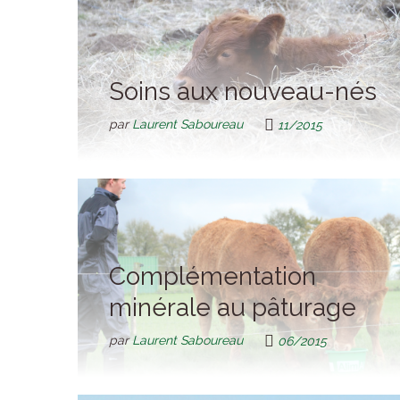
Soins aux nouveau-nés
par
Laurent Saboureau
11/2015
Complémentation
minérale au pâturage
par
Laurent Saboureau
06/2015