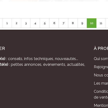
1
2
3
4
5
6
7
8
9
10
11
ER
À PRO
(e)
: conseils, infos techniques, nouveautés...
Qui so
té(e)
: petites annonces, événements, actualités,
Rejoign
Nous co
Les mar
Conditi
de vent
Mention