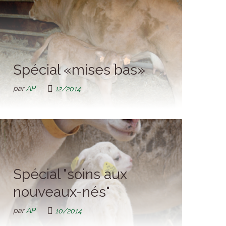
Spécial «mises bas»
par
AP
12/2014
Spécial "soins aux
nouveaux-nés"
par
AP
10/2014