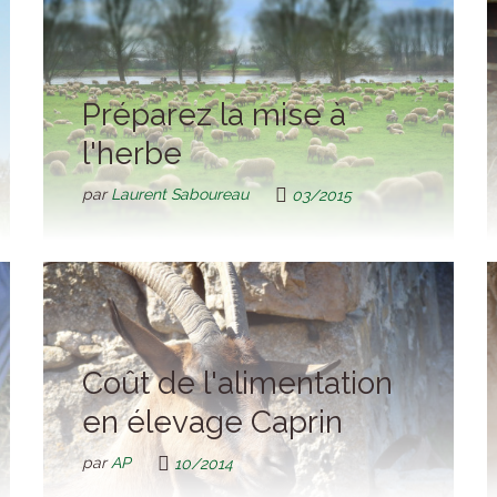
Préparez la mise à
l'herbe
par
Laurent Saboureau
03/2015
Coût de l'alimentation
en élevage Caprin
par
AP
10/2014