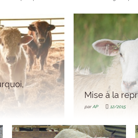
rquoi,
Mise à la rep
par
AP
12/2015