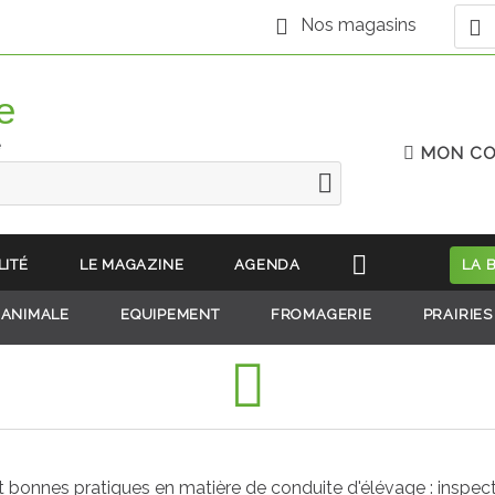
Nos magasins
e
MON C
LITÉ
LE MAGAZINE
AGENDA
LA 
 ANIMALE
EQUIPEMENT
FROMAGERIE
PRAIRIES
et bonnes pratiques en matière de conduite d'élévage : inspec