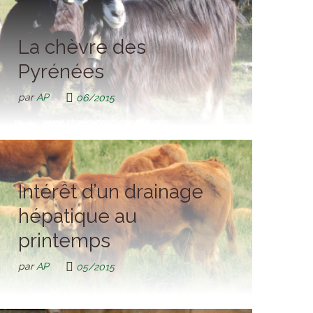
La chèvre des
Pyrénées
par
AP
06/2015
Intérêt d’un drainage
hépatique au
printemps
par
AP
05/2015