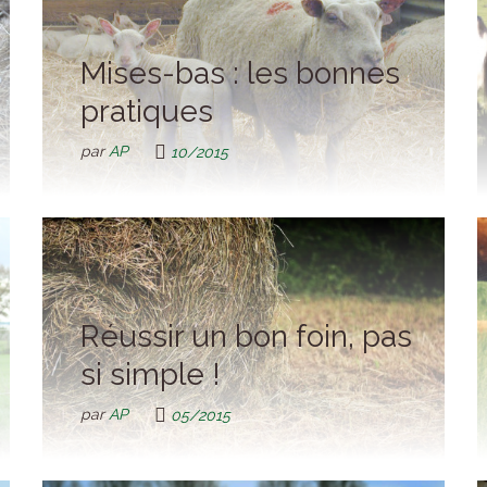
Mises-bas : les bonnes
pratiques
par
AP
10/2015
Réussir un bon foin, pas
si simple !
par
AP
05/2015