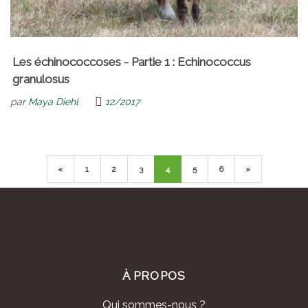
Les échinococcoses - Partie 1 : Echinococcus
granulosus
par
Maya Diehl
12/2017
«
1
2
3
4
5
6
»
À PROPOS
Qui sommes-nous ?