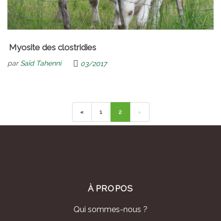
Myosite des clostridies
par
Saïd Tahenni
03/2017
«
1
2
»
À PROPOS
Qui sommes-nous ?