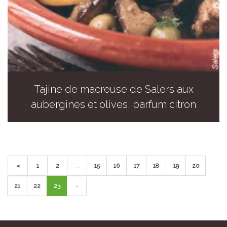
Tajine de macreuse de Salers aux
aubergines et olives, parfum citron
«
1
2
...
15
16
17
18
19
20
21
22
23
»