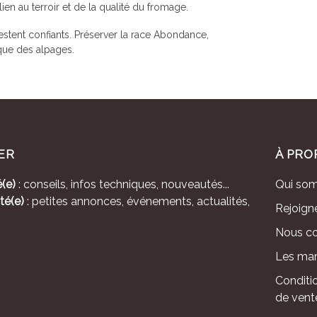
ien au terroir et de la qualité du fromage.
s restent confiants. Préserver la race Abondance,
ique des alpages.
ER
À PRO
(e)
: conseils, infos techniques, nouveautés...
Qui so
té(e)
: petites annonces, événements, actualités,
Rejoign
Nous co
Les mar
Conditi
de vent