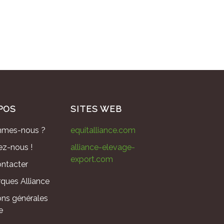
POS
SITES WEB
mmes-nous ?
equitalliance.com
ez-nous !
alliance-elevage-
export.com
ntacter
ques Alliance
ons générales
e