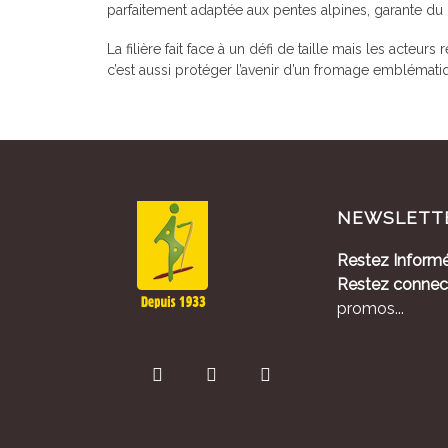
parfaitement adaptée aux pentes alpines, garante du l
La filière fait face à un défi de taille mais les acteur
c’est aussi protéger l’avenir d’un fromage emblémat
NEWSLETT
Restez Informé
Restez connec
promos...