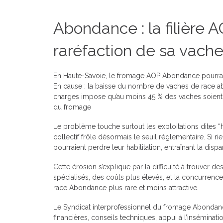
Abondance : la filière
raréfaction de sa vac
En Haute-Savoie, le fromage AOP Abondance pourrait
En cause : la baisse du nombre de vaches de race ab
charges impose qu’au moins 45 % des vaches soient de
du fromage
Le problème touche surtout les exploitations dites “h
collectif frôle désormais le seuil réglementaire. Si 
pourraient perdre leur habilitation, entraînant la dis
Cette érosion s’explique par la difficulté à trouver 
spécialisés, des coûts plus élevés, et la concurrence
race Abondance plus rare et moins attractive.
Le Syndicat interprofessionnel du fromage Abondance 
financières, conseils techniques, appui à l’inséminati