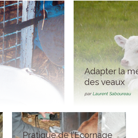
Adapter la mé
des veaux
par
Laurent Saboureau
Pratique de l’Ecornage