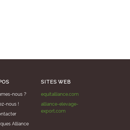
POS
SITES WEB
mmes-nous ?
equitalliance.com
ez-nous !
alliance-elevage-
export.com
ntacter
ques Alliance