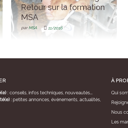
Retour sur la formation
MSA
par
MSA
11/2016
ER
À PRO
(e)
: conseils, infos techniques, nouveautés...
Qui so
té(e)
: petites annonces, événements, actualités,
Rejoign
Nous co
Les mar