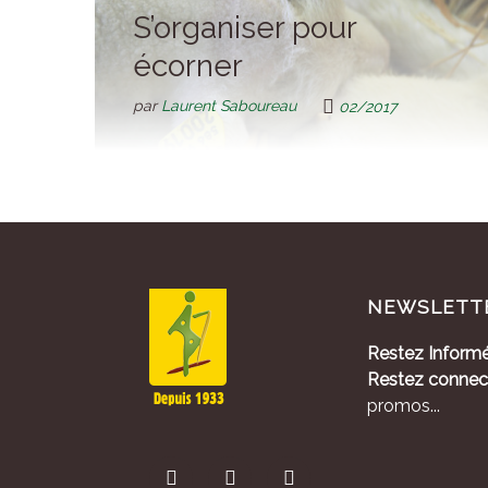
S’organiser pour
écorner
par
Laurent Saboureau
02/2017
NEWSLETT
Restez Informé
Restez connec
promos...