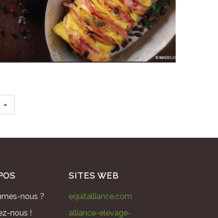
»
POS
SITES WEB
mmes-nous ?
equitalliance.com
ez-nous !
alliance-elevage-