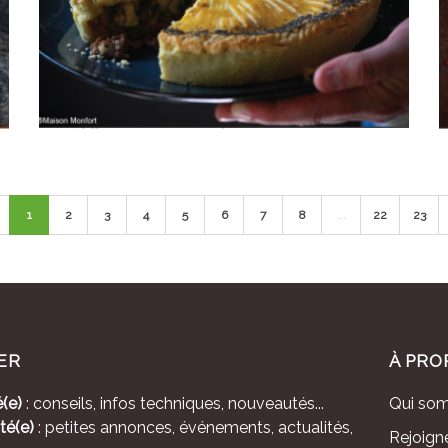
1
2
3
4
5
6
7
8
...
22
23
ER
À PRO
(e)
: conseils, infos techniques, nouveautés...
Qui so
té(e)
: petites annonces, événements, actualités,
Rejoign