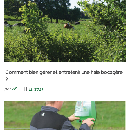
Comment bien gérer et entretenir une haie bocagère
?
par
AP
11/2023