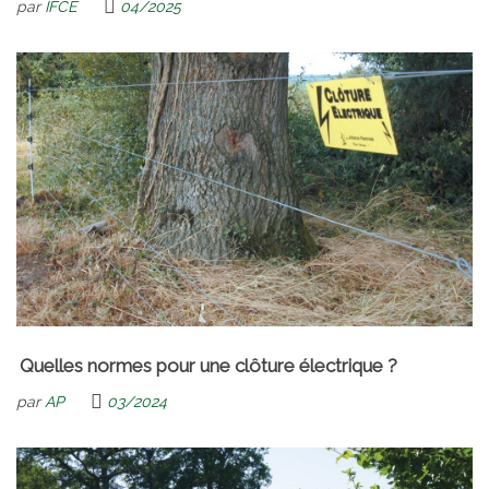
par
IFCE
04/2025
Quelles normes pour une clôture électrique ?
par
AP
03/2024