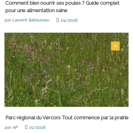
Comment bien nourrir ses poules ? Guide complet
pour une alimentation saine
par
Laurent Saboureau
04/2026
A
Parc régional du Vercors Tout commence par la prairie
par
AP
01/2026