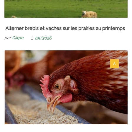
Alterner brebis et vaches sur les prairies au printemps
par
Ciirpo
05/2026
A