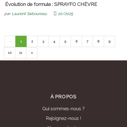
Évolution de formule : SPRAYFO CHÈVRE
par
Laurent Saboureau
10/2025
«
1
2
3
4
5
6
7
8
9
10
11
»
À PROPOS
Qui sommes-nous ?
Rejoignez-nous !