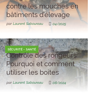
contre les mouches en
bâtiments d’élevage
par
Laurent Saboureau
04/2025
SÉCURITÉ - SANTÉ
Contrôle des rongeurs
Pourquoi et comment
utiliser les boites
d’appâtage
par
Laurent Saboureau
08/2024
sécurisées ?