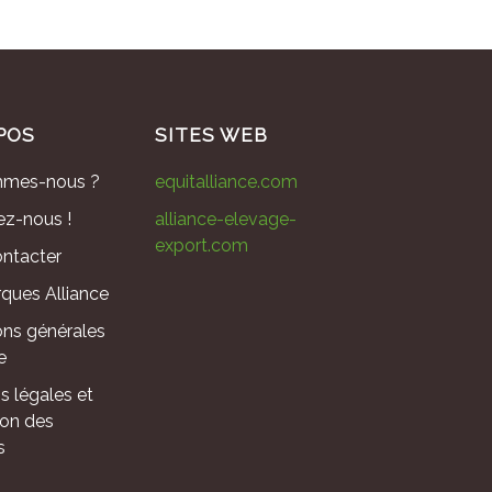
POS
SITES WEB
mmes-nous ?
equitalliance.com
ez-nous !
alliance-elevage-
export.com
ntacter
ques Alliance
ons générales
e
s légales et
ion des
s