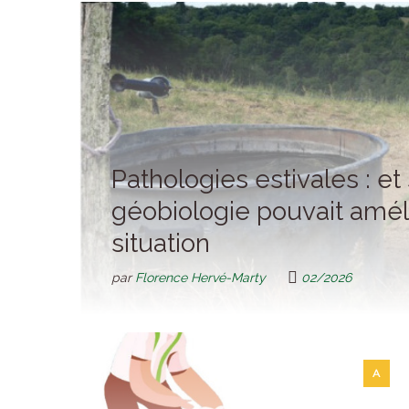
Pathologies estivales : et 
géobiologie pouvait améli
situation
par
Florence Hervé-Marty
02/2026
A