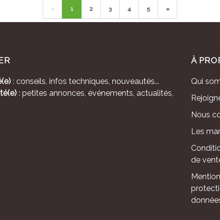
«
1
2
3
4
5
»
ER
À PRO
(e)
: conseils, infos techniques, nouveautés...
Qui so
té(e)
: petites annonces, événements, actualités,
Rejoign
Nous co
Les mar
Conditi
de vent
Mention
protect
donnée