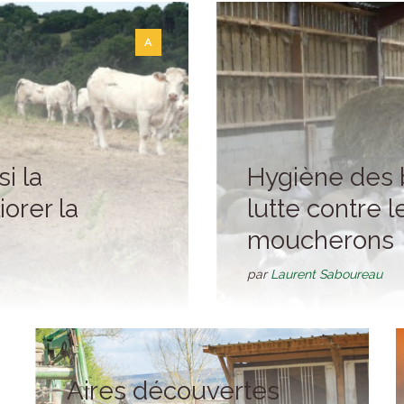
A
si la
Hygiène des 
orer la
lutte contre 
moucherons
par
Laurent Saboureau
Aires découvertes