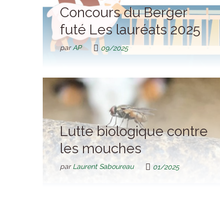
Concours du Berger
futé Les lauréats 2025
par
AP
09/2025
Lutte biologique contre
les mouches
par
Laurent Saboureau
01/2025