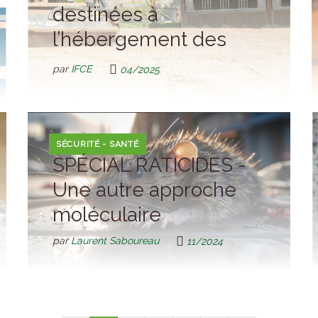
destinées à
l’hébergement des
chevaux : quelles sont
par
IFCE
04/2025
les règles à respecter ?
SÉCURITÉ - SANTÉ
SPÉCIAL RATICIDES -
Une autre approche
moléculaire
par
Laurent Saboureau
11/2024