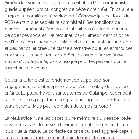
Siméon fait son entrée au comité central du Parti communiste
guadeloupéen lors du congrès de décembre 1964. En parallèle,
il rejoint le comité de rédaction de
L’Étincelle
(journal local du
PCG) en tant que secrétaire administratif. Ses fonctions de
dirigeant l’amènent à Moscou, où il suit des études supérieures
de sciences sociales. De retour au pays, Siméon démissionne
de l’Éducation nationale et installe chez lui un tableau, une table
et des bancs, et crée une classe alternative pour les enfants des
environs qui rencontrent des difficultés avec «
le moule de
l’école de la République
», ainsi que pour les paysans qui ne
savent ni lire ni écrire.
Ce lien à la terre est le fondement de sa pensée, son
engagement, sa philosophie de vie. C’est l’héritage laissé à ses
enfants. La plupart vivent sur les terres de Guiampo, cependant
seuls les aînés perpétuent des pratiques agricoles héritées de
leurs parents. Mais pour combien de temps encore ?
La réalisatrice filme les traces d’une mémoire qui s’efface, celle
des combats et des rêves de Siméon, dont il ne restera bientôt
plus que la statue. Le contexte de crise qui s’est aggravé depuis
la pandémie démontre à quel point le modèle agricole