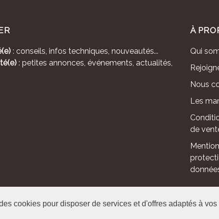
ER
À PRO
(e)
: conseils, infos techniques, nouveautés...
Qui so
té(e)
: petites annonces, événements, actualités,
Rejoign
Nous co
Les mar
Conditi
de vent
Mention
protect
donnée
 des cookies pour disposer de services et d'offres adaptés à vos 
le - Avenue de l'Europe - CS 80095 -86502 Montmorillon Cedex