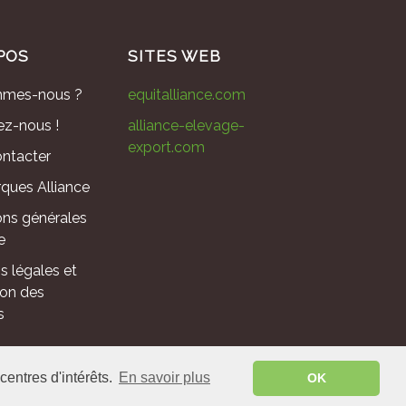
POS
SITES WEB
mmes-nous ?
equitalliance.com
ez-nous !
alliance-elevage-
export.com
ntacter
ques Alliance
ons générales
e
s légales et
ion des
s
centres d'intérêts.
En savoir plus
OK
 - France ©
2026
.