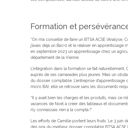
Formation et persévéranc
“On m’a conseillé de faire un BTSA ACSE (Analyse, Con
j’avais déjà un Bac+2 et le réaliser en apprentissage
en septembre 2023 un apprentissage chez un agric
département de la Vienne.
L’intégration dans la formation se fait naturellement
auprès de ses camarades plus jeunes. Mais un obstacl
du dossier comptable. L’entreprise d’apprentissage d
micro BA), elle se retrouve sans les documents requi
“Il y avait bien les charges et les produits, mais ce n’
vacances de Noël à créer des tableaux et documents
n’y connaissais rien à la compta !”
Les efforts de Camille portent leurs fruits. Le 3 juin 
des prix du meilleur dossier comptable BTSA ACSE