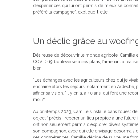
d’expériences qui lui ont permis de mieux se connaître. 
préféré la campagne”, explique-t-elle.
Un déclic grâce au woofin
Désireuse de découvrir le monde agricole, Camille 
COVID-19 bouleversera ses plans, l’amenant à réalis
bien.
“Les échanges avec les agriculteurs chez qui je vivais 
enchaîne alors les séjours, notamment en Ardèche, p
affiner sa vision. “Il y en a, à 40 ans, qui font une r
moi ?”
Au printemps 2023, Camille s’installe dans l’ouest de 
objectif précis : repérer un lieu propice à une future 
ont non seulement permis d’explorer divers systèmes 
son compagnon, avec qui elle envisage désormais d
ses compétences, Camille décide de suivre une forma