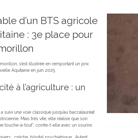
able d’un BTS agricole
aine : 3e place pour
morillon
rillon, s’est illustrée en remportant un prix
elle Aquitaine en juin 2025.
té à l’agriculture : un
a suivi une voie classique jusqu’au baccalauréat
icienne. Mais très vite, elle réalise que son
e touche-à-tout”, confie-t-elle avec un sourire.
vers : crèche, hôpital psychiatrique… Autant