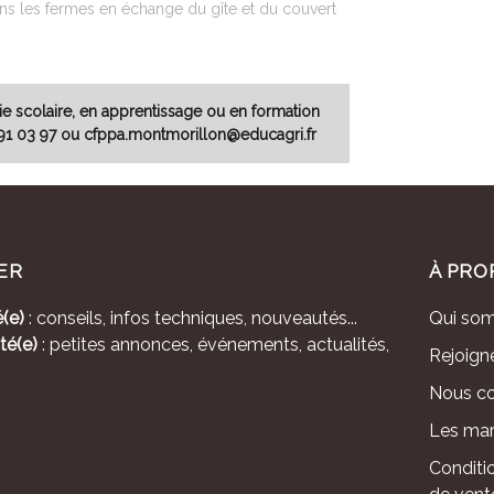
ans les fermes en échange du gîte et du couvert
e scolaire, en apprentissage ou en formation
9 91 03 97 ou cfppa.montmorillon@educagri.fr
ER
À PRO
(e)
: conseils, infos techniques, nouveautés...
Qui so
té(e)
: petites annonces, événements, actualités,
Rejoign
Nous co
Les mar
Conditi