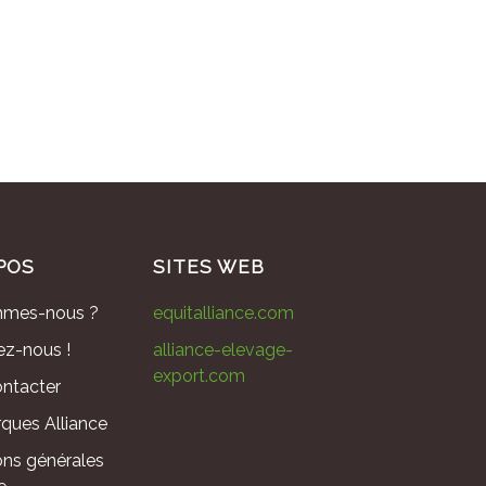
POS
SITES WEB
mmes-nous ?
equitalliance.com
ez-nous !
alliance-elevage-
export.com
ntacter
ques Alliance
ons générales