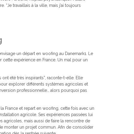
“Je travaillais à la ville, mais j’ai toujours
g
envisage un départ en woofing au Danemark1. Le
er cette expérience en France. Un mal pour un
ont été très inspirants”, raconte-t-elle. Elle
our explorer différents systèmes agricoles et
econversion professionnelle… alors pourquoi pas
la France et repart en woofing, cette fois avec un
installation agricole. Ses expériences passées lui
agricoles, mais aussi de faire la rencontre de
e monter un projet commun. Afin de consolider
tion dès la rentrée suivante.