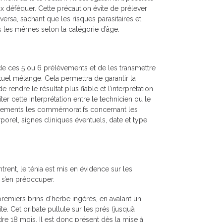
ux déféquer. Cette précaution évite de prélever
versa, sachant que les risques parasitaires et
pas les mêmes selon la catégorie d’âge.
de ces 5 ou 6 prélèvements et de les transmettre
ventuel mélange. Cela permettra de garantir la
de rendre le résultat plus fiable et l’interprétation
ter cette interprétation entre le technicien ou le
élèvements les commémoratifs concernant les
rporel, signes cliniques éventuels, date et type
nt, le ténia est mis en évidence sur les
r s’en préoccuper.
premiers brins d’herbe ingérés, en avalant un
ite. Cet oribate pullule sur les prés (jusqu’à
re 18 mois. Il est donc présent dès la mise à