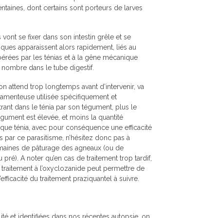
ntaines, dont certains sont porteurs de larves
 vont se fixer dans son intestin grêle et se
iques apparaissent alors rapidement, liés au
bérées par les ténias et à la gêne mécanique
d nombre dans le tube digestif.
’on attend trop longtemps avant d’intervenir, va
camenteuse utilisée spécifiquement et
ant dans le ténia par son tégument, plus le
égument est élevée, et moins la quantité
que ténia, avec pour conséquence une efficacité
 par ce parasitisme, n’hésitez donc pas à
emaines de pâturage des agneaux (ou de
ré). A noter qu’en cas de traitement trop tardif,
 traitement à l’oxyclozanide peut permettre de
efficacité du traitement praziquantel à suivre.
té et identifiées dans nos récentes autopsie, on