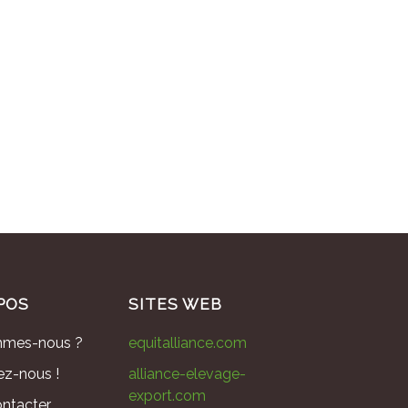
POS
SITES WEB
mmes-nous ?
equitalliance.com
ez-nous !
alliance-elevage-
export.com
ntacter