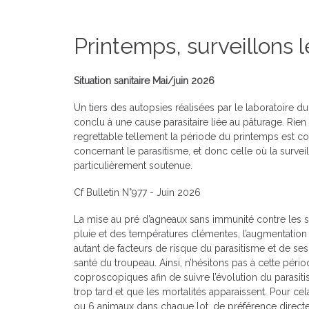
Printemps, surveillons 
Situation sanitaire Mai/juin 2026
Un tiers des autopsies réalisées par le laboratoire 
conclu à une cause parasitaire liée au pâturage. Rie
regrettable tellement la période du printemps est c
concernant le parasitisme, et donc celle où la surveil
particulièrement soutenue.
Cf Bulletin N°977 - Juin 2026
La mise au pré d’agneaux sans immunité contre les str
pluie et des températures clémentes, l’augmentatio
autant de facteurs de risque du parasitisme et de se
santé du troupeau. Ainsi, n’hésitons pas à cette péri
coproscopiques afin de suivre l’évolution du parasitis
trop tard et que les mortalités apparaissent. Pour cela
ou 6 animaux dans chaque lot, de préférence directe