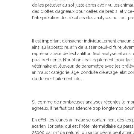
de les prélever au sol juste après avoir vu les anima
des crottes d’agneaux pour celles de brebis, et vice-
l’interprétation des résultats des analyses ne sont 
Il est important d’ensacher individuellement chacun 
ainsi au laboratoire, afin de laisser celui-ci faire l’é
représentativité de l’échantillon final analysé, et ainsi 
plus pertinente. N’oublions pas également, pour facili
vétérinaire et l’éleveur, de transmettre avec les pr
animaux : catégorie, âge, conduite d’élevage, état co
du dernier traitement, etc…
Si, comme de nombreuses analyses récentes le montre
agneaux, il ne faut pas attendre trop longtemps pou
En effet, les jeunes animaux se contaminent dès les 
acarien, l’oribate, qui est l’hôte intermédiaire du paras
25000 par m² de pâture), où sa longévité peut atteind