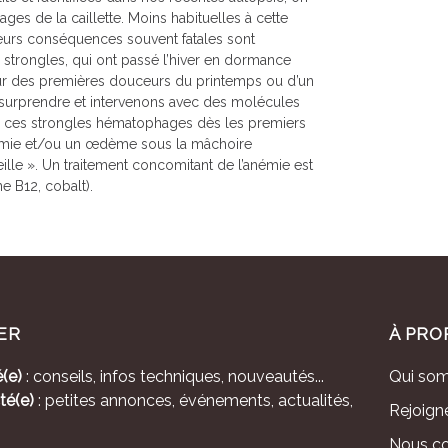
ges de la caillette. Moins habituelles à cette
 leurs conséquences souvent fatales sont
 strongles, qui ont passé l’hiver en dormance
veur des premières douceurs du printemps ou d’un
 surprendre et intervenons avec des molécules
r ces strongles hématophages dès les premiers
némie et/ou un œdème sous la mâchoire
lle ». Un traitement concomitant de l’anémie est
e B12, cobalt).
ER
À PRO
(e)
: conseils, infos techniques, nouveautés...
Qui so
té(e)
: petites annonces, événements, actualités,
Rejoign
Nous co