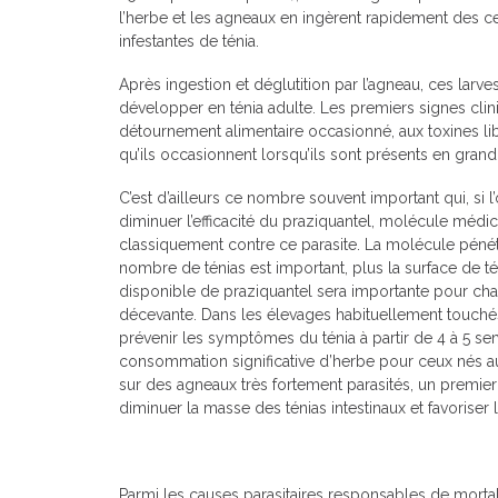
l’herbe et les agneaux en ingèrent rapidement des ce
infestantes de ténia.
Après ingestion et déglutition par l’agneau, ces larves
développer en ténia adulte. Les premiers signes clin
détournement alimentaire occasionné, aux toxines li
qu’ils occasionnent lorsqu’ils sont présents en gran
C’est d’ailleurs ce nombre souvent important qui, si l
diminuer l’efficacité du praziquantel, molécule médi
classiquement contre ce parasite. La molécule pénétr
nombre de ténias est important, plus la surface de t
disponible de praziquantel sera importante pour cha
décevante. Dans les élevages habituellement touchés
prévenir les symptômes du ténia à partir de 4 à 5 s
consommation significative d’herbe pour ceux nés au p
sur des agneaux très fortement parasités, un premier
diminuer la masse des ténias intestinaux et favoriser l’
Parmi les causes parasitaires responsables de mortali