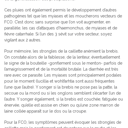
Ces pluies ont également permis le développement d’autres
pathogènes tel que les myiases et les moucherons vecteurs de
FCO. C’est donc sans surprise que l’on voit augmenter, en
parallèle, les cas d’attaques d’haemonchus, de myiases et de
fièvre catarrhale. Si l’un des 3 sévit sur votre secteur, soyez
vigilant aux 2 autres.
Pour mémoire, les strongles de la caillette anémient la brebis.
On constate alors de la faiblesse, de la lenteur, éventuellement
le signe de la bouteille -gonflement sous le menton- parfois de
l’amaigrissement et de la mortalité brutale. La diarrhée est très
rare avec ce parasite. Les myiases sont principalement podales
pour le moment (lucillia et wohlfarhtia sont aussi fréquentes
l’une que l’autre). Y songer si la brebis ne pose pas la patte, la
secoue ou la mord ou si les onglons semblent s’écarter l’un de
l’autre. Y songer également, si la brebis est couchée, fatiguée ou
énervée, qu’elle est assise en chien ou qu’une zone marron de
laine collée apparaît sur le dos ou la croupe.
Pour la FCO, les symptômes peuvent évoquer les strongles de