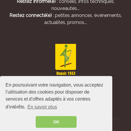
Restez Informé(e)
: conseils, infos techniques,
nouveautés...
Restez connecté(e)
: petites annonces, événements,
actualités, promos...
En poursuivant votre navigation, vous acceptez
l'utilisation des cookies pour disposer de
services et d'offres adaptés à vos centres
d'intérêts.
En savoir plus
Alliance Pastorale - Avenue de l'Europe - CS 80095
OK
-86502 Montmorillon Cedex - France ©
2026
.