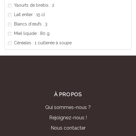
Yaourts de brebis : 2
Lait entier : 15 cl
Blancs d’œufs : 3
Miel liquide : 80 g
Céréales : 1 cuillerée à soupe
À PROPOS
Qui sommes-nous ?
Rejoignez-nous !
Nous contacter