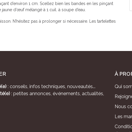
açant d’environ 1 cm. Scellez bien les bandes en les pinçant
 jaune d’œuf mélangé à 1 cuil. à soupe d’eau.
isson. N’hésitez pas à prolonger si nécessaire. Les tartelettes
ER
À PRO
(e)
: conseils, infos techniques, nouveautés...
Qui so
té(e)
: petites annonces, événements, actualités,
Rejoign
Nous co
Les mar
Conditi