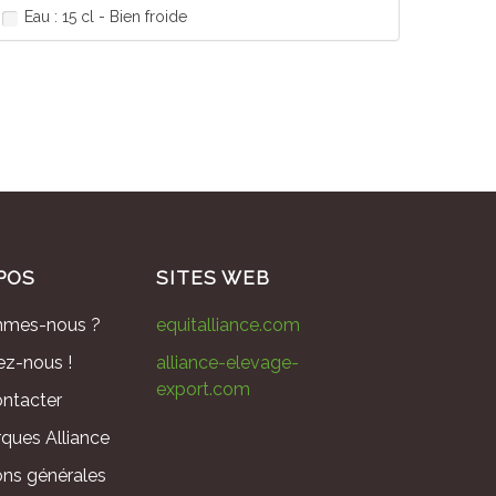
Eau : 15 cl - Bien froide
POS
SITES WEB
mmes-nous ?
equitalliance.com
ez-nous !
alliance-elevage-
export.com
ntacter
ques Alliance
ons générales