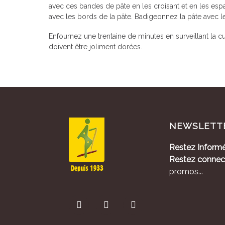
avec ces bandes de pâte en les croisant et en les esp
avec les bords de la pâte. Badigeonnez la pâte avec le
Enfournez une trentaine de minutes en surveillant la cu
doivent être joliment dorées.
NEWSLETT
Restez Informé
Restez connec
promos...