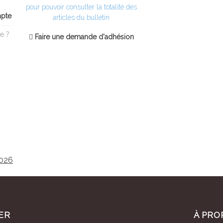
pour pouvoir consulter la totalité des
mpte
articles du bulletin
e ?
Faire une demande d'adhésion
2026
ER
À PRO