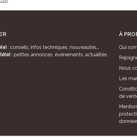
2026
ER
À PRO
(e)
: conseils, infos techniques, nouveautés...
Qui so
té(e)
: petites annonces, événements, actualités,
Rejoign
Nous co
Les mar
Conditi
de vent
Mention
protect
donnée