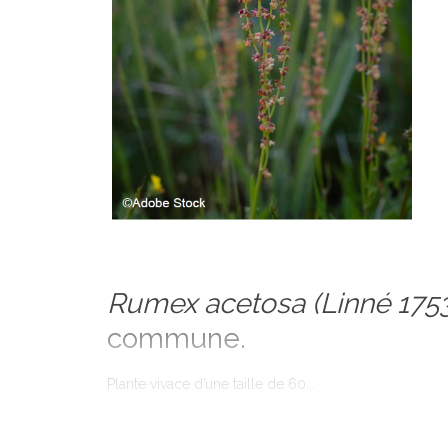
Rumex acetosa
(Linné 175
commune.
Plante vivace d’une taille de 60...