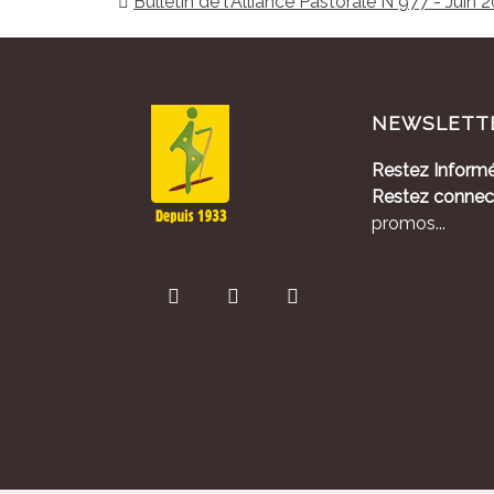
Bulletin de l'Alliance Pastorale N°977 - Juin 
NEWSLETT
Restez Informé
Restez connec
promos...