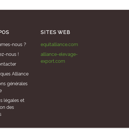
POS
SITES WEB
mmes-nous ?
equitalliance.com
ez-nous !
alliance-elevage-
export.com
ntacter
ques Alliance
ons générales
e
s légales et
ion des
s