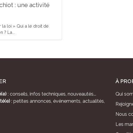
hiot : une activité
la loi » Qui a le droit de
 ? La...
ER
À PRO
(e)
: conseils, infos techniques, nouveautés...
Qui so
té(e)
: petites annonces, événements, actualités,
Rejoign
Nous co
Les mar