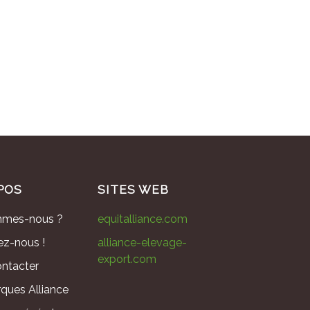
POS
SITES WEB
mmes-nous ?
equitalliance.com
ez-nous !
alliance-elevage-
export.com
ntacter
ques Alliance