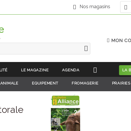
Nos magasins
e
MON C
LITÉ
LE MAGAZINE
AGENDA
LA 
 ANIMALE
EQUIPEMENT
FROMAGERIE
PRAIRIES
torale