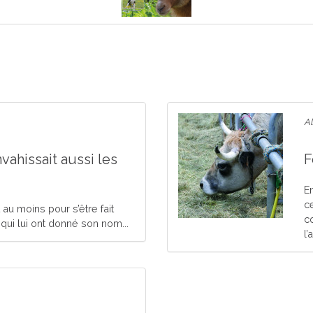
Al
envahissait aussi les
F
E
c
au moins pour s’être fait
c
 qui lui ont donné son nom...
l’