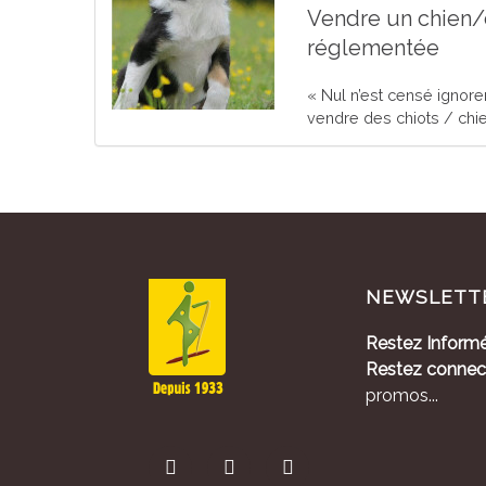
Vendre un chien/c
réglementée
« Nul n’est censé ignorer 
vendre des chiots / chien
NEWSLETT
Restez Informé
Restez connec
promos...