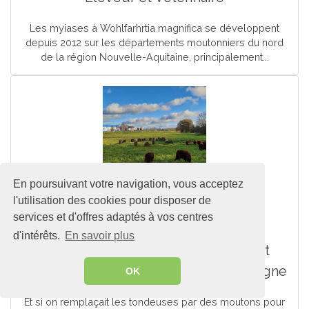
Les myiases à Wohlfarhrtia magnifica se développent
depuis 2012 sur les départements moutonniers du nord
de la région Nouvelle-Aquitaine, principalement...
En poursuivant votre navigation, vous acceptez
l'utilisation des cookies pour disposer de
Conduite d'élevage
services et d'offres adaptés à vos centres
d'intérêts.
En savoir plus
Les Moutons de l’Ouest, le concept
d’éco-pâturage qui cartonne en Bretagne
OK
Et si on remplaçait les tondeuses par des moutons pour