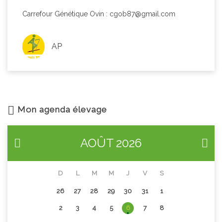
Carrefour Génétique Ovin : cgob87@gmail.com
AP
Mon agenda élevage
AOÛT
2026
D
L
M
M
J
V
S
26
27
28
29
30
31
1
2
3
4
5
6
7
8