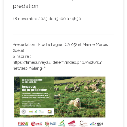
prédation
18 novembre 2025 de 13h00 à 14h30
Présentation : Elodie Lagier (CA 05) et Maime Marois
(Idele)
S’inscrire :
https://limesurvey24.idele.fr/index.php/942691?
newtest=Y&lang=fr