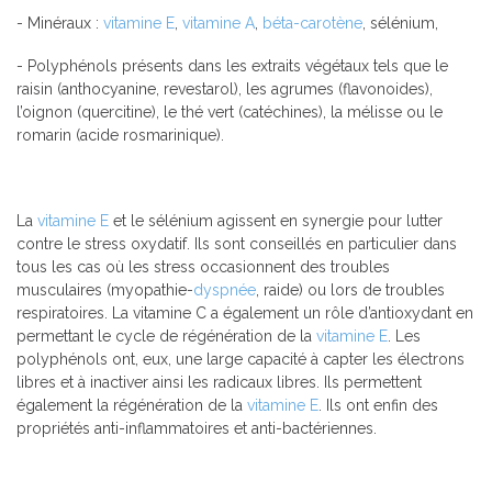
- Minéraux :
vitamine E
,
vitamine A
,
béta-carotène
, sélénium,
- Polyphénols présents dans les extraits végétaux tels que le
raisin (anthocyanine, revestarol), les agrumes (flavonoides),
l’oignon (quercitine), le thé vert (catéchines), la mélisse ou le
romarin (acide rosmarinique).
La
vitamine E
et le sélénium agissent en synergie pour lutter
contre le stress oxydatif. Ils sont conseillés en particulier dans
tous les cas où les stress occasionnent des troubles
musculaires (myopathie-
dyspnée
, raide) ou lors de troubles
respiratoires. La vitamine C a également un rôle d’antioxydant en
permettant le cycle de régénération de la
vitamine E
. Les
polyphénols ont, eux, une large capacité à capter les électrons
libres et à inactiver ainsi les radicaux libres. Ils permettent
également la régénération de la
vitamine E
. Ils ont enfin des
propriétés anti-inflammatoires et anti-bactériennes.