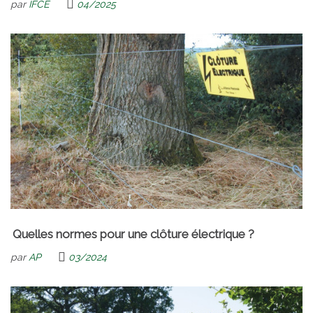
par
IFCE
04/2025
Quelles normes pour une clôture électrique ?
par
AP
03/2024