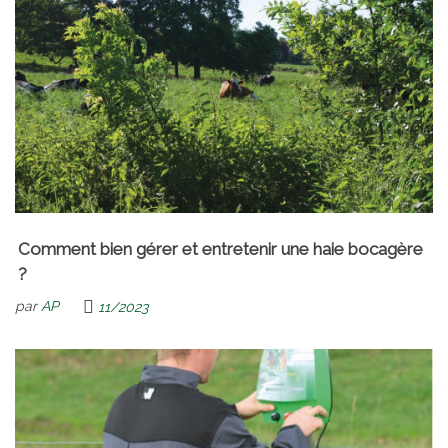
Comment bien gérer et entretenir une haie bocagère
?
par
AP
11/2023