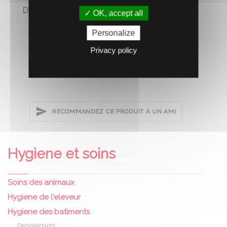
Diametre (en cm)
4.8
OK, accept all
Personalize
Privacy policy
RECOMMANDEZ CE PRODUIT À UN AMI
Hygiene et soins
Soins des animaux
Hygiene de l'eleveur
Hygiene des batiments
Desinfectants