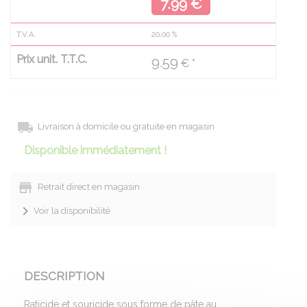
7.99 €
T.V.A.
20.00
%
Prix unit. T.T.C.
9.59
€ *
Livraison à domicile ou gratuite en magasin
Disponible immédiatement !
Retrait direct en magasin
Voir la disponibilité
DESCRIPTION
Raticide et souricide sous forme de pâte au