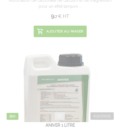
Association de carbonate de calcium et de magnésium
pour un effet tampon ...
9.
€
HT
7
AJOUTER AU PANIER
0107001
BIO
ANIVER 1 LITRE