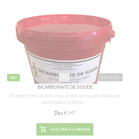
0106011
BIO
BICARBONATE DE SOUDE
Poudre hydrosoluble. Pour limiter les risques liés à une
alimentation riche en ...
7.
€
HT
84
AJOUTER AU PANIER