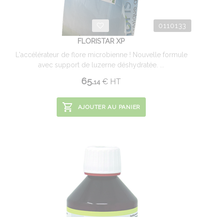
0110133
FLORISTAR XP
L'accélérateur de flore microbienne ! Nouvelle formule
avec support de luzerne déshydratée. ...
65.
€
HT
14
AJOUTER AU PANIER