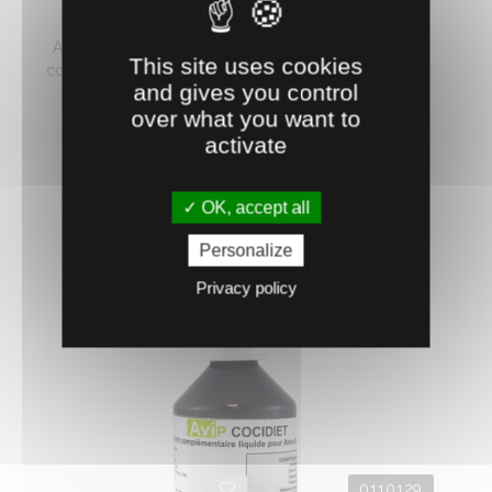
ARGILE BENTO+ POUDRE 25KG
Argile bentonite d'origine exclusivement française
This site uses cookies
contenant 75 % de smectite dont Montmorillonite. ...
and gives you control
11.
€
HT
27
over what you want to
activate
AJOUTER AU PANIER
OK, accept all
Personalize
Privacy policy
0110129