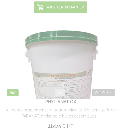
AJOUTER AU PANIER
0110161
BIO
PHYT-ANAT OX
Aliment complémentaire pour ruminants. Contient 50 % de
PARANAT, mélange d'huiles essentielles ...
114.
€
HT
39