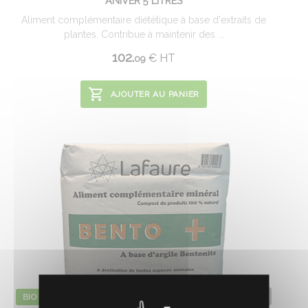
ANIVER 5 LITRES
Aliment complémentaire diététique à base d'extraits de
plantes. Contribue à maintenir des ...
102.
€
HT
09
AJOUTER AU PANIER
0110143
BIO