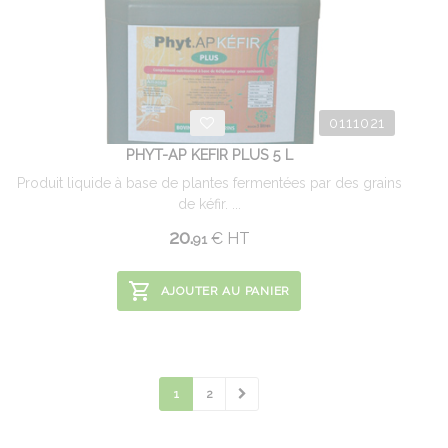
0111021
PHYT-AP KEFIR PLUS 5 L
Produit liquide à base de plantes fermentées par des grains
de kéfir. ...
20.
€
HT
91
AJOUTER AU PANIER
1
2