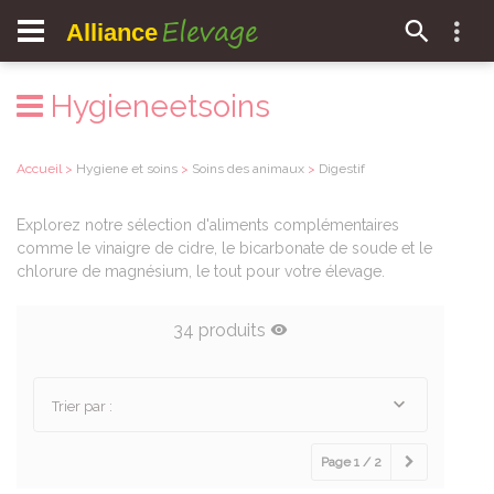
Elevage
Alliance
Hygieneetsoins
Accueil
>
Hygiene et soins
>
Soins des animaux
>
Digestif
Explorez notre sélection d'aliments complémentaires
comme le vinaigre de cidre, le bicarbonate de soude et le
chlorure de magnésium, le tout pour votre élevage.
34 produits
Trier par :
Page 1 / 2