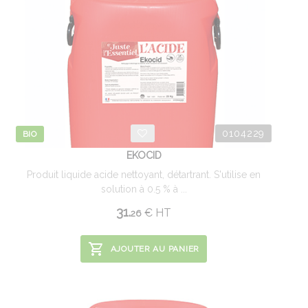
0104229
BIO
EKOCID
Produit liquide acide nettoyant, détartrant. S'utilise en
solution à 0.5 % à ...
31.
€
HT
26
AJOUTER AU PANIER