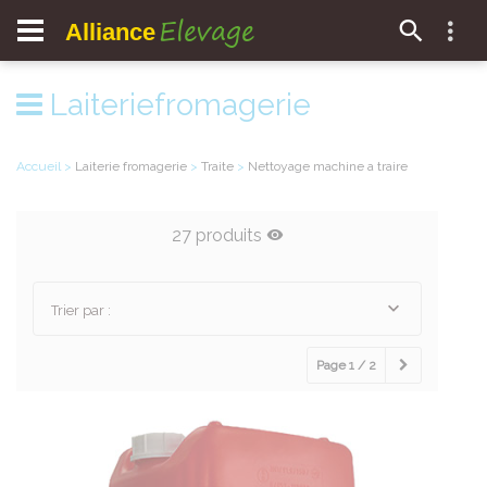
Elevage
Alliance
Laiteriefromagerie
Accueil
>
Laiterie fromagerie
>
Traite
>
Nettoyage machine a traire
27 produits
Trier par :
Page 1 / 2