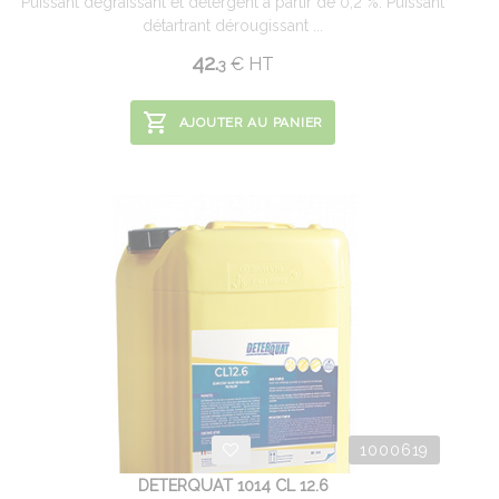
Puissant dégraissant et détergent à partir de 0,2 %. Puissant
détartrant dérougissant ...
42.
€
HT
3
AJOUTER AU PANIER
1000619
DETERQUAT 1014 CL 12.6