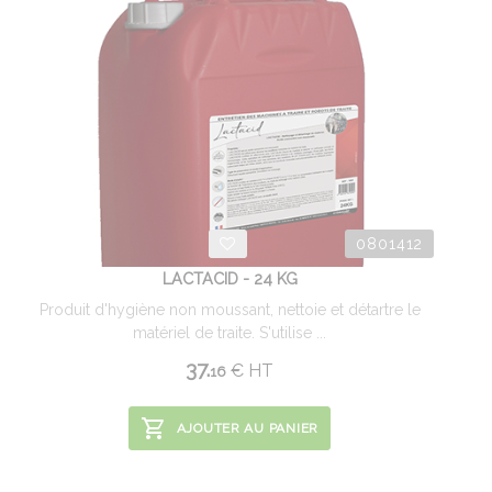
0801412
LACTACID - 24 KG
Produit d'hygiène non moussant, nettoie et détartre le
matériel de traite. S'utilise ...
37.
€
HT
16
AJOUTER AU PANIER