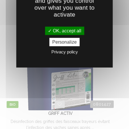
and gives you control
33.
€
HT
28
over what you want to
activate
AJOUTER AU PANIER
OK, accept all
Personalize
Privacy policy
0801427
BIO
GRIFF ACTIV
Désinfection des griffes des faisceaux trayeurs évitant
l'infection des vaches saines après ...