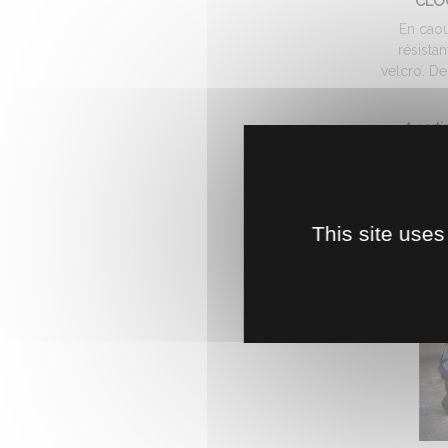
CLO
En caou
résista
velcro. De
A parti
This site uses