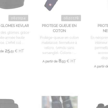
0620514
0620178
 GLOMES KEVLAR
PROTEGE QUEUE EN
PROT
COTON
NE
n des glomes grâce
oile armée haute
Protège-queue en coton
En néoprèn
ce. L'effet col ...
matelassé, fermeture à
intérieu
velcro. (vendu sans
permett
25.
€
HT
 de
51
sursangle). Coloris : ...
accro
disp
8.
€
HT
A partir de
93
A partir d