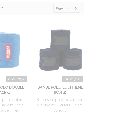
Page 1 / 2
0620092
0621760
POLO DOUBLE
BANDE POLO EQUITHEME
ACE (4)
(PAR 4)
 polo en fibres
Bandes de polo, polaire 100
 usage multiple,
% polyester. Hauteur : 11 cm.
 poser. Très ...
Avec ...