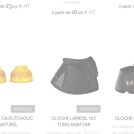
Vendues ...
23.
€
HT
 de
03
A partir 
16.
€
HT
A partir de
26
0621473
0621677
E CAOUTCHOUC
CLOCHE LAMICEL NO
CLOCHE N
NATUREL
TURN ANATOMI
En néoprèn
s en caoutchouc
Cloches Lami-cell "No-Turn"
en similicu