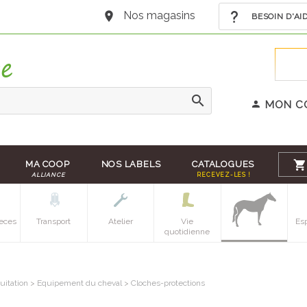
Nos magasins
BESOIN D'AI
MON C
MA COOP
NOS LABELS
CATALOGUES
ALLIANCE
RECEVEZ-LES !
eces
Transport
Atelier
Vie
Es
quotidienne
uitation
>
Equipement du cheval
>
Cloches-protections