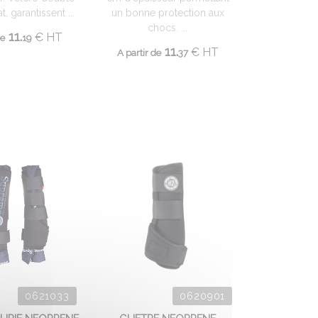
t, garantissent ...
un bonne protection aux
chocs. ...
11.
€
HT
de
19
11.
€
HT
A partir de
37
0621033
0620901