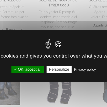
CHE VELCRO
GUETRE DE TRANSPORT
GUETRE EC
TYREX 600D
tchouc épais et
Guêtres néo
nt. Fermeture par
En polyester Ripstop 600
légères.
 forme très évasée
deniers imperméable et
velcro. Faci
...
respirant. Rembourrage
A partir d
mousse, épaisseur 12 ...
6.
€
HT
r de
67
38.
€
HT
A partir de
07
 cookies and gives you control over what you w
OK, accept all
Personalize
Privacy policy