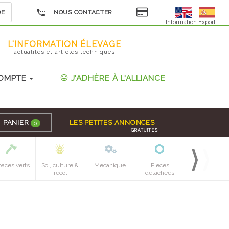
DE
NOUS CONTACTER
Information Export
L'INFORMATION ÉLEVAGE
actualités et articles techniques
OMPTE
J'ADHÈRE À L'ALLIANCE
PANIER
LES PETITES ANNONCES
0
GRATUITES
paces verts
Sol, culture &
Mecanique
Pieces
recol
detachees