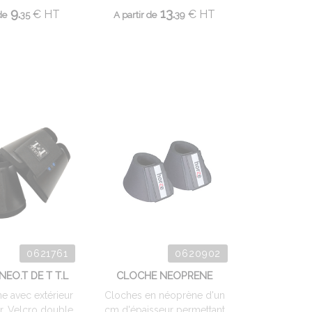
9.
13.
€
HT
€
HT
de
35
A partir de
39
0621761
0620902
EO.T DE T T.L
CLOCHE NEOPRENE
e avec extérieur
Cloches en néoprène d'un
ir. Velcro double
cm d'épaisseur permettant