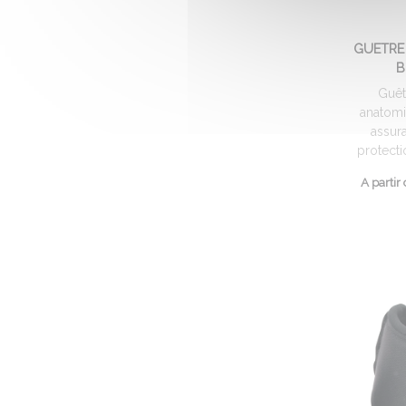
GUETRE
B
Guêt
anatomi
assur
protectio
A partir