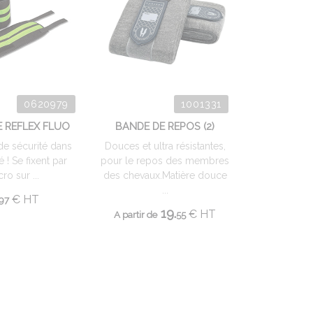
0620979
1001331
 REFLEX FLUO
BANDE DE REPOS (2)
de sécurité dans
Douces et ultra résistantes,
é ! Se fixent par
pour le repos des membres
cro sur ...
des chevaux.Matière douce
...
€
HT
97
19.
€
HT
A partir de
55