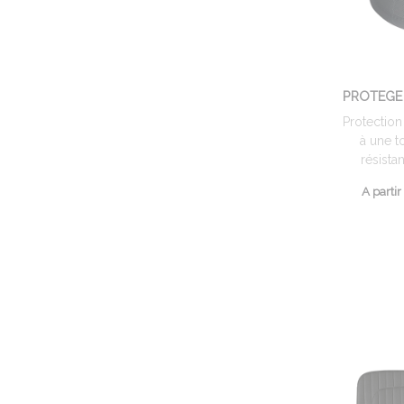
PROTEGE
Protectio
à une t
résistan
A partir