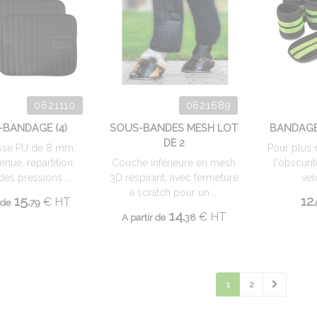
0621110
0621689
-BANDAGE (4)
SOUS-BANDES MESH LOT
BANDAGE
DE 2
se PU de 8 mm,
Pour plus 
enue, répartition
Couche inférieure en mesh
l'obscurit
des pressions ...
3D respirant, avec fermeture
vel
à scratch pour un ...
15.
12.
€
HT
 de
79
14.
€
HT
A partir de
38
1
2