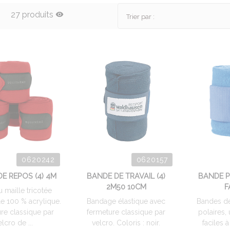
27 produits
Trier par :
0620242
0620157
E REPOS (4) 4M
BANDE DE TRAVAIL (4)
BANDE 
2M50 10CM
F
u maille tricotée
e 100 % acrylique.
Bandage élastique avec
Bandes de
re classique par
fermeture classique par
polaires,
elcro de ...
velcro. Coloris : noir.
faciles à