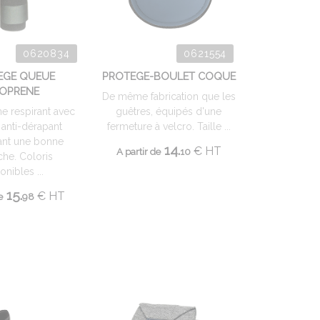
0620834
0621554
EGE QUEUE
PROTEGE-BOULET COQUE
OPRENE
De même fabrication que les
e respirant avec
guêtres, équipés d'une
r anti-dérapant
fermeture à velcro. Taille ...
ant une bonne
14.
€
HT
A partir de
10
che. Coloris
onibles ...
15.
€
HT
e
98