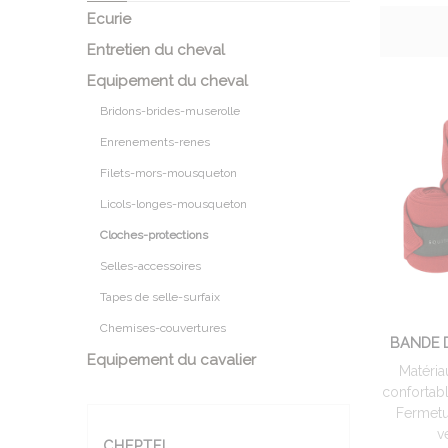
Ecurie
Entretien du cheval
Equipement du cheval
Bridons-brides-muserolle
Enrenements-renes
Filets-mors-mousqueton
Licols-longes-mousqueton
Cloches-protections
Selles-accessoires
Tapes de selle-surfaix
Chemises-couvertures
BANDE D
Equipement du cavalier
Matéria
confortabl
Fermetu
v
CHEPTEL