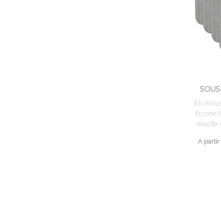
SOUS
En mous
bonne t
exacte 
A partir