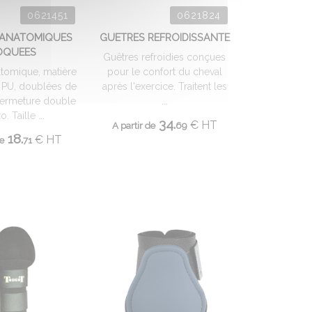
0621451
0621824
 ANATOMIQUES
GUETRES REFROIDISSANTE
OQUEES
Guêtres refroidies conçues
tomique, matière
pour le confort du cheval
 PU, doublées de
après l'exercice. Traitent les
fermeture double
...
o. Taille ...
34.
€
HT
A partir de
69
18.
€
HT
de
71