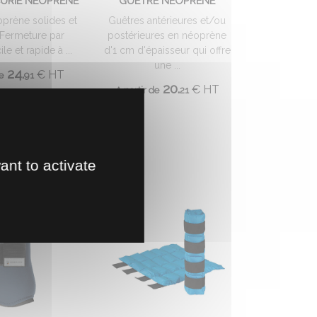
URIE NEOPRENE
GUETRE NEOPRENE
prène solides et
Guêtres antérieures et/ou
 Fermeture par
postérieures en néoprène
le et rapide à ...
d'1 cm d'épaisseur qui offre
une ...
24.
€
HT
e
91
20.
€
HT
A partir de
21
ant to activate