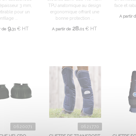
 épaisseur 3 mm,
TPU anatomique au design
face et raba
étirable pour un
ergonomique offrant une
A partir 
nfilage ...
bonne protection ...
9.
28.
€
HT
€
HT
r de
31
A partir de
01
0620071
0621770