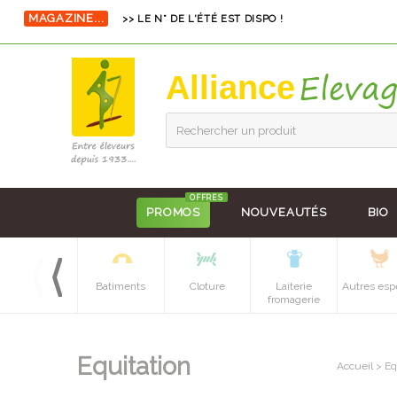
MAGAZINE...
>> LE N° DE L'ÉTÉ EST DISPO !
Alliance
Rechercher un produit
OFFRES
PROMOS
NOUVEAUTÉS
BIO
Equipements
Batiments
Cloture
Laiterie
Autres esp
batiment
fromagerie
Equitation
Accueil
>
Eq