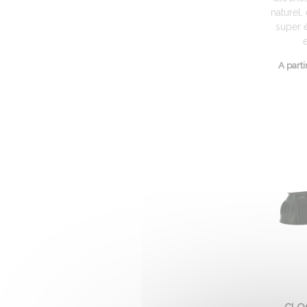
naturel,
super 
e
A parti