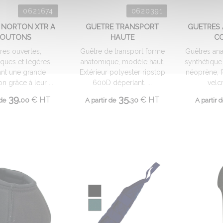
0621674
0620391
 NORTON XTR A
GUETRE TRANSPORT
GUETRES
OUTONS
HAUTE
C
res ouvertes,
Guêtre de transport forme
Guêtres ana
ques et légères,
anatomique, modèle haut.
synthétique
ant une grande
Extérieur polyester ripstop
néoprène, 
n grâce à leur ...
600D déperlant. ...
velcr
39.
35.
€
HT
€
HT
 de
00
A partir de
30
A partir 