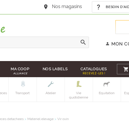
Nos magasins
BESOIN D'AI
MON C
MA COOP
NOS LABELS
CATALOGUES
ALLIANCE
RECEVEZ-LES !
eces
Transport
Atelier
Vie
Equitation
Es
quotidienne
eces detachees
>
Materiel elevage
>
Vir ovin