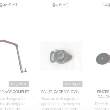
9.
9.
144
€
HT
€
HT
46
4
0732010
0700377
E PINCE COMPLET
PALIER CAGE VIR OVIN
PINCES
GAUCHE
e rechange pour
Pièce de rechange pour
ir ovin méga et
cage de retournement Vir-
Pièce de
d. Levier de ...
ovin standard et méga.
cage vir-