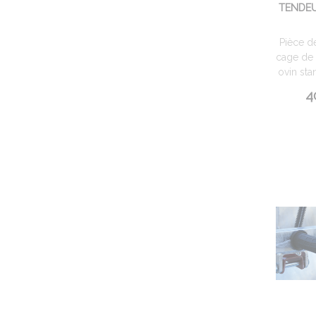
TENDEU
Pièce d
cage de 
ovin sta
4