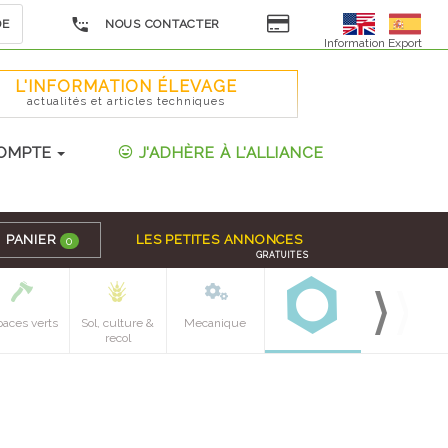
DE
NOUS CONTACTER
Information Export
L'INFORMATION ÉLEVAGE
actualités et articles techniques
OMPTE
J'ADHÈRE À L'ALLIANCE
PANIER
LES PETITES ANNONCES
0
GRATUITES
paces verts
Sol, culture &
Mecanique
recol