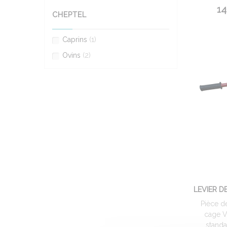
14
CHEPTEL
Caprins
(1)
Ovins
(2)
LEVIER D
Pièce d
cage V
standar