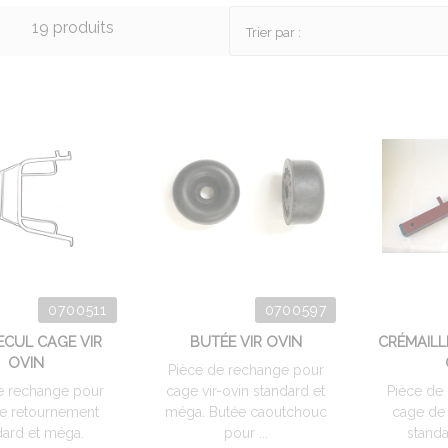
19 produits
Trier par :
0700511
0700597
ECUL CAGE VIR
BUTÉE VIR OVIN
CRÉMAILL
OVIN
Pièce de rechange pour
e rechange pour
cage vir-ovin standard et
Pièce de
e retournement
méga. Butée caoutchouc
cage de
dard et méga.
pour ...
standa