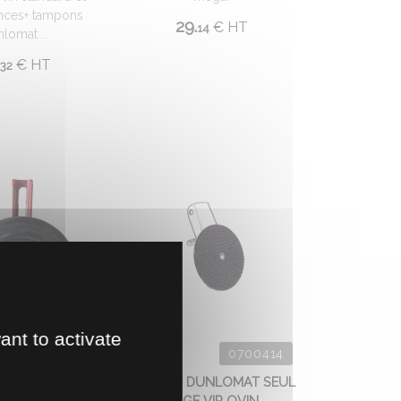
nces+ tampons
29.
€
HT
14
lomat ...
€
HT
32
ant to activate
0700729
0700414
PLETE VIR OVIN
TAMPON DUNLOMAT SEUL
CAGE VIR OVIN