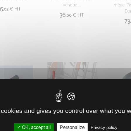
Vendue ...
méga. Pi
5.
€
HT
02
Dun
36.
€
HT
66
73.
 cookies and gives you control over what you w
0732009
0732006
 SEULE CAGE VIR
POUSSOIR CAGE VIR OVIN
ROUE COM
OK, accept all
Personalize
Privacy policy
OVIN