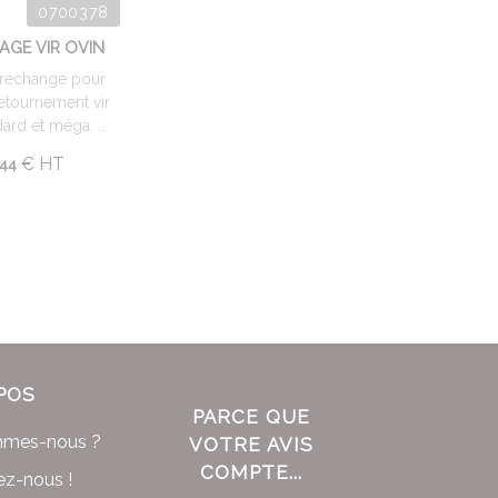
0700378
AGE VIR OVIN
 rechange pour
etournement vir
ard et méga. ...
€
HT
44
POS
PARCE QUE
mmes-nous ?
VOTRE AVIS
COMPTE...
ez-nous !