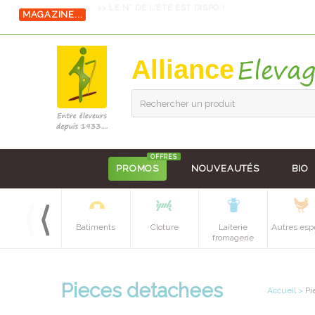
MAGAZINE...
>> LE N° DE L'ÉTÉ EST DISPO !
Alliance
Rechercher un produit
OFFRES
PROMOS
NOUVEAUTÉS
BIO
Equipements
Batiments
Cloture
Laiterie
Autres esp
batiment
fromagerie
Pieces detachees
Accueil
>
Pi