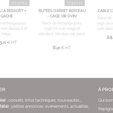
0732013
0732021
U À RESSORT +
BUTEES D'ARRET BERCEAU
CABLE C
GACHE
- CAGE VIR OVIN
Pièce de
e rechange pour
Pièce de rechange pour
cage de r
-ovin standard et
cage Vir-ovin méga et
ovin stand
méga.
standard. Vendues par paire.
24.
...
5.
€
HT
72
6.
€
HT
58
ER
À PRO
(e)
: conseils, infos techniques, nouveautés...
Qui so
té(e)
: petites annonces, événements, actualités,
Rejoign