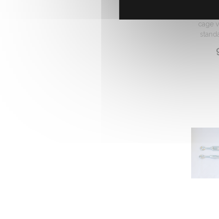
Pièce d
cage v
standar