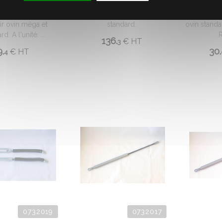
Pièce de rechange pour
Pièce de
e rechange pour
cage de retournement
cage de re
ir ovin méga et
standard.
ovin standa
d. A l'unité. ...
R
136.
€
HT
3
9.
30.
€
HT
4
0732019
0732017