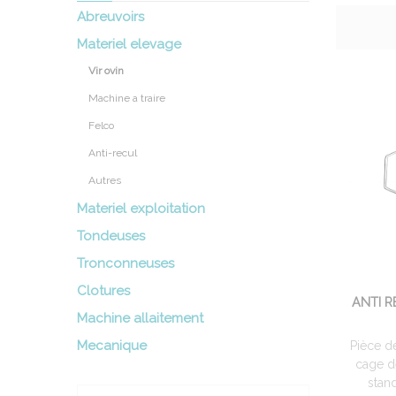
Abreuvoirs
Materiel elevage
Vir ovin
Machine a traire
Felco
Anti-recul
Autres
Materiel exploitation
Tondeuses
Tronconneuses
Clotures
ANTI R
Machine allaitement
Mecanique
Pièce d
cage d
stan