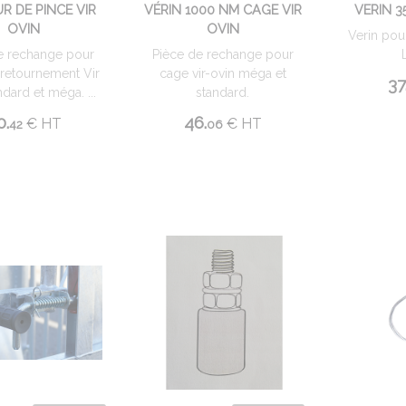
R DE PINCE VIR
VÉRIN 1000 NM CAGE VIR
VERIN 3
OVIN
OVIN
Verin pou
e rechange pour
Pièce de rechange pour
retournement Vir
cage vir-ovin méga et
37
ndard et méga. ...
standard.
0.
46.
€
HT
€
HT
42
06