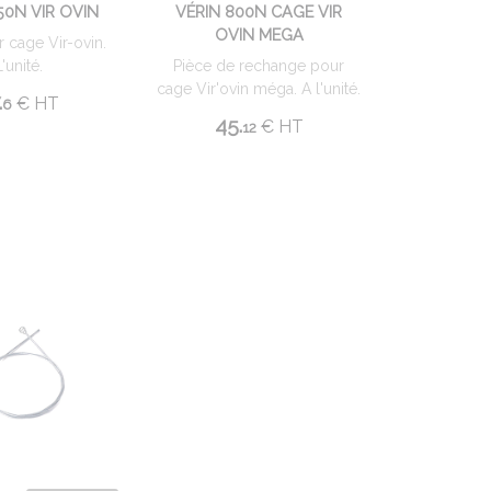
50N VIR OVIN
VÉRIN 800N CAGE VIR
OVIN MEGA
r cage Vir-ovin.
L'unité.
Pièce de rechange pour
cage Vir'ovin méga. A l'unité.
.
€
HT
6
45.
€
HT
12