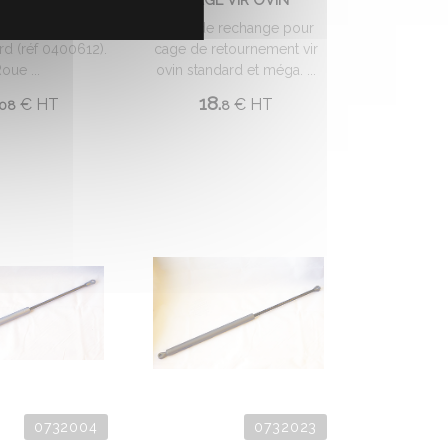
 rechange pour
tournement Vir-
Pièce de rechange pour
rd (réf 0400612).
cage de retournement vir
oue ...
ovin standard et méga. ...
18.
€
HT
€
HT
08
8
0732004
0732023