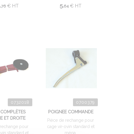
.
5.
€
HT
€
HT
76
64
0732018
0700379
 COMPLÈTES
POIGNEE COMMANDE
 ET DROITE
Pièce de rechange pour
 rechange pour
cage vir-ovin standard et
ovin standard et
méga.