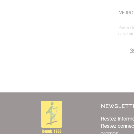
VERRO
Pièce d
cage vir
3
NEWSLETT
Restez Informé
Restez connec
promos...