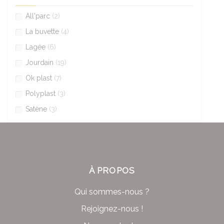
All'parc
(2)
La buvette
(4)
Lagée
(6)
Jourdain
(19)
Ok plast
(7)
Polyplast
(3)
Satène
(3)
À PROPOS
Qui sommes-nous ?
Rejoignez-nous !