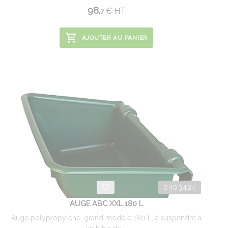
98.
€
HT
7
AJOUTER AU PANIER
0403424
AUGE ABC XXL 180 L
Auge polypropylène, grand modèle 180 L, à suspendre à