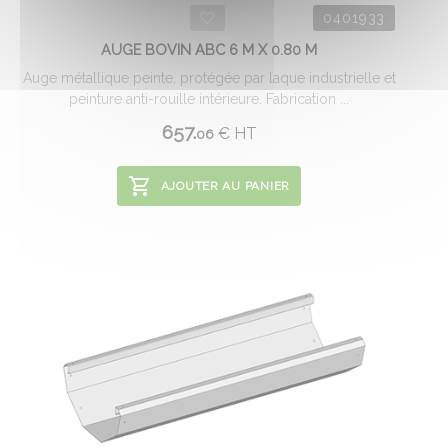
0401933
AUGE BOVIN ABC 6 M X 0.80 M
Auge métallique peinte, protégée par laque industrielle et
peinture anti-rouille intérieure. Fabrication ...
657.
€
HT
06
AJOUTER AU PANIER