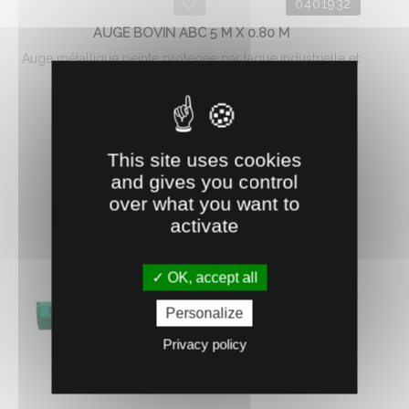
0401932
AUGE BOVIN ABC 5 M X 0.80 M
Auge métallique peinte protégée par laque industrielle et
peinture anti-rouille intérieure. Fabrication ...
525.
€
HT
46
This site uses cookies
AJOUTER AU PANIER
and gives you control
over what you want to
activate
OK, accept all
Personalize
Privacy policy