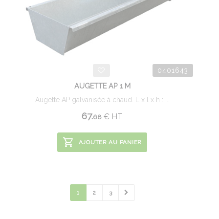
0401643
AUGETTE AP 1 M
Augette AP galvanisée à chaud. L x l x h : ...
67.
€
HT
68
AJOUTER AU PANIER
1
2
3