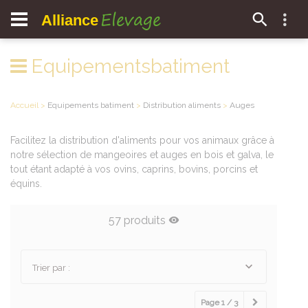
Elevage
Alliance
Equipementsbatiment
Accueil
>
Equipements batiment
>
Distribution aliments
>
Auges
Facilitez la distribution d'aliments pour vos animaux grâce à
notre sélection de mangeoires et auges en bois et galva, le
tout étant adapté à vos ovins, caprins, bovins, porcins et
équins.
57 produits
Trier par :
Page 1 / 3