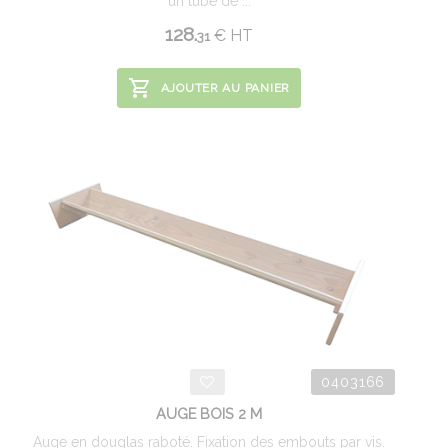
un tube de ...
128.
€
HT
31
AJOUTER AU PANIER
0403166
AUGE BOIS 2 M
Auge en douglas raboté. Fixation des embouts par vis.