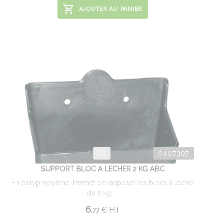
AJOUTER AU PANIER
0407307
SUPPORT BLOC A LECHER 2 KG ABC
En polypropylène. Permet de disposer les blocs à lécher
de 2 kg. ...
6.
€
HT
77