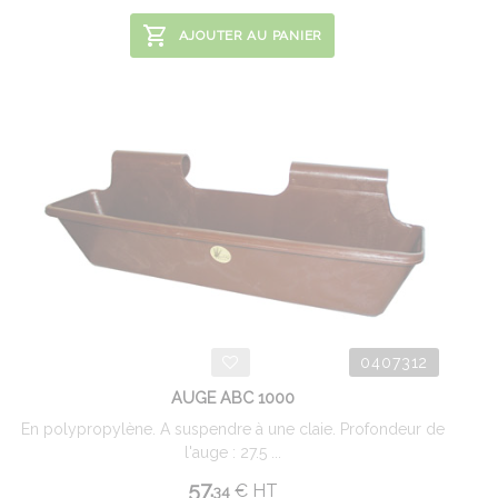
AJOUTER AU PANIER
0407312
AUGE ABC 1000
En polypropylène. A suspendre à une claie. Profondeur de
l'auge : 27.5 ...
57.
€
HT
34