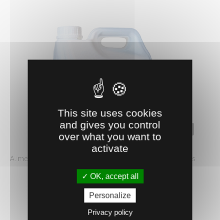
This site uses cookies
and gives you control
0108110
over what you want to
NUTRI-AP ÉNERGIE 5 L
activate
Aliment complémentaire liquide composé de précurseurs
de glucose, à distribuer dans les ...
OK, accept all
28.
€
HT
33
Personalize
Privacy policy
AJOUTER AU PANIER