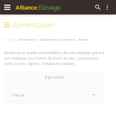
Elevage
Alliance
Alimentation
Accueil
>
Alimentation
>
Supplements nutritionnel
>
Autres
Améliorez la qualité d'alimentation de votre élevage grâce à
nos minéraux sous forme de blocs et sacs, conçus pour
ovins, bovins, caprins, chevaux et volailles.
6 produits
Trier par :