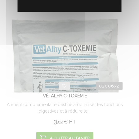
0200632
VÉTALHY C-TOXÉMIE
Aliment complémentaire destiné à optimiser les fonctions
digestives et à réduire le ...
3.
€
HT
03
AJOUTER AU PANIER