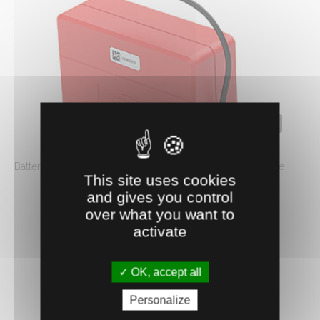
0700221
BATTERIE F880 880/195
Batterie pour alimenter le sécateur électronique FELCO de
This site uses cookies
nouvelle génération et antérieure. ...
and gives you control
294.
€
HT
13
over what you want to
activate
AJOUTER AU PANIER
OK, accept all
Personalize