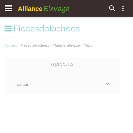
Elevage
Alliance
Piecesdetachees
Accueil
>
Pieces detachees
>
Materiel elevage
>
Felco
9 produits
Trier par :