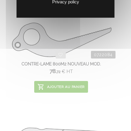
Privacy policy
0722084
CONTRE-LAME 800M2 NOUVEAU MOD.
78.
€
HT
72
AJOUTER AU PANIER