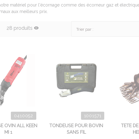
otre matériel pour l'écornage comme des écorneur gaz et électrique
maux aux meilleurs prix.
28 produits
Trier par :
0410052
1001571
E OVIN ALL KEEN
TONDEUSE POUR BOVIN
TETE D
MI 1
SANS FIL
HE