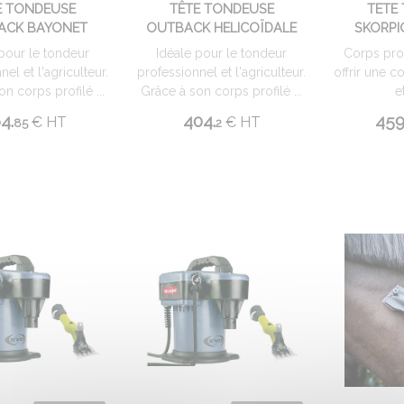
E TONDEUSE
TÊTE TONDEUSE
TETE
ACK BAYONET
OUTBACK HELICOÏDALE
SKORPI
pour le tondeur
Idéale pour le tondeur
Corps pro
el et l'agriculteur.
professionnel et l'agriculteur.
offrir une 
n corps profilé ...
Grâce à son corps profilé ...
e
4.
404.
459
€
HT
€
HT
85
2