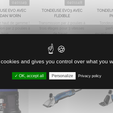
0401149
0401148
USE EVO AVEC
TONDEUSE EVO3 AVEC
TONDEUS
RDAN WORN
FLEXIBLE
P
r haut de gamme !
Transmission par 2 poulies à
Tondeuse
on par 2 poulies à
trois étages pour 3 vitesses
per
trois ...
de travail ...
exceptionn
les manteau
91.
1792.
€
HT
€
HT
17
96
328
 cookies and gives you control over what you w
OK, accept all
Personalize
Privacy policy