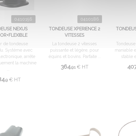
0410156
0410186
EUSE NEXUS
TONDEUSE XPERIENCE 2
TONDEUSE
OR+FLEXIBLE
VITESSES
r de tondeuse
La tondeuse 2 vitesses
Tondeuse 
u. Système avec
puissante et légère, pour
maniable e
lectronique, arrête
équins et bovins. Parfaite ...
stable e
uement la machine
364.
407
€
HT
91
...
84.
€
HT
9