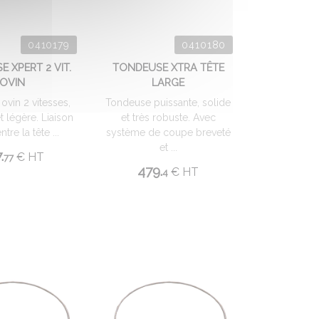
0410179
0410180
 XPERT 2 VIT.
TONDEUSE XTRA TÊTE
OVIN
LARGE
ovin 2 vitesses,
Tondeuse puissante, solide
t légère. Liaison
et très robuste. Avec
ntre la tête ...
système de coupe breveté
et ...
.
€
HT
77
479.
€
HT
4