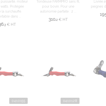
puissante, moteur
Tondeuse FARMPRO sans fil,
Livrée 
watts. Protégée
pour bovin. Pour une
peignes d
 la surchauffe.
autonomie parfaite : 2 ...
195
rtable dans ...
310.
€
HT
2
36.
€
HT
3
0410155
0410128