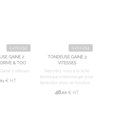
0400292
0400294
SE GAINE 2
TONDEUSE GAINE 3
 DRIVE & TOO
VITESSES
 Gaine 2 vitesses.
Reportez-vous à la fiche
technique à télécharger pour
.
€
HT
81
fairevotre choix en fonction ...
48.
€
HT
88