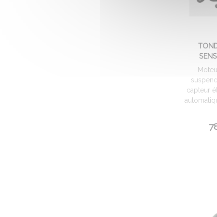
TOND
SENS
Moteu
suspend
capteur é
automatiq
7