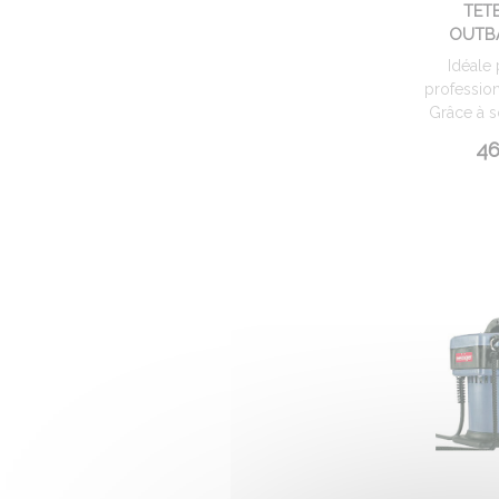
TET
OUTB
Idéale 
professionn
Grâce à so
46