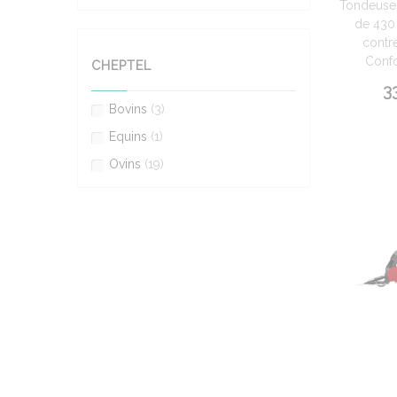
Tondeuse 
de 430 
contre
Confo
CHEPTEL
3
Bovins
(3)
Equins
(1)
Ovins
(19)