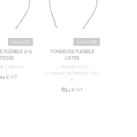
0400271
0400368
 FLEXIBLE 2/3
TONDEUSE FLEXIBLE
ITESSE
LISTER
et 3 vitesses.
3 vitesses.(orig.)
Longueur du flexible : 1.87
€
HT
84
m.
61.
€
HT
1