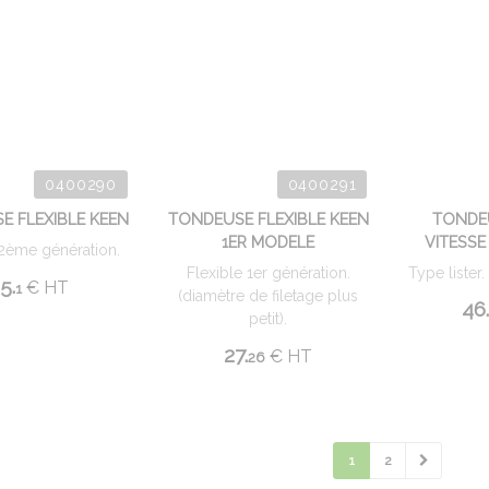
0400290
0400291
E FLEXIBLE KEEN
TONDEUSE FLEXIBLE KEEN
TONDEU
1ER MODELE
VITESSE
 2ème génération.
Flexible 1er génération.
Type lister.
5.
€
HT
1
(diamètre de filetage plus
46
petit).
27.
€
HT
26
1
2