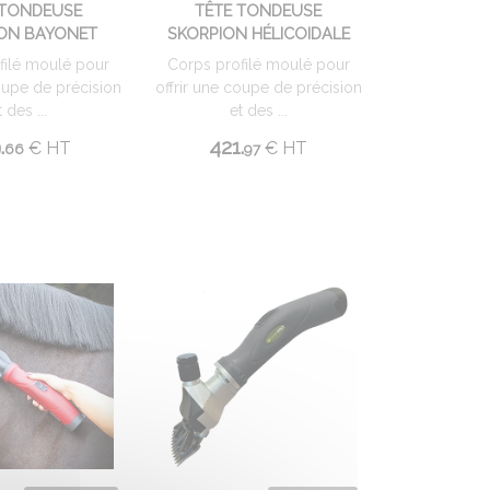
 TONDEUSE
TÊTE TONDEUSE
ON BAYONET
SKORPION HÉLICOIDALE
filé moulé pour
Corps profilé moulé pour
coupe de précision
offrir une coupe de précision
t des ...
et des ...
.
421.
€
HT
€
HT
66
97