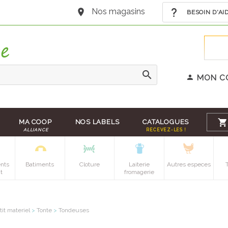
Nos magasins
BESOIN D'AI
MON C
MA COOP
NOS LABELS
CATALOGUES
ALLIANCE
RECEVEZ-LES !
nts
Batiments
Cloture
Laiterie
Autres especes
t
fromagerie
tit materiel
>
Tonte
>
Tondeuses