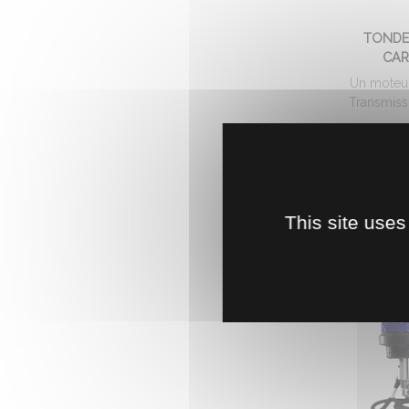
TONDE
CA
Un moteu
Transmissi
17
This site uses