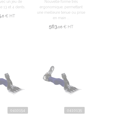
avec un jeu de
Nouvelle forme très
e 13 et 4 dents.
ergonomique, permettant
une meilleure tenue ou prise
.
€
HT
6
en main ...
563.
€
HT
06
0410154
0410135