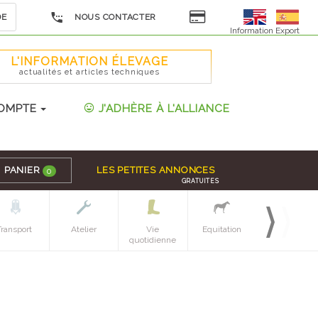
DE
NOUS CONTACTER
Information Export
L'INFORMATION ÉLEVAGE
actualités et articles techniques
OMPTE
J'ADHÈRE À L'ALLIANCE
PANIER
LES PETITES ANNONCES
0
GRATUITES
Transport
Atelier
Vie
Equitation
Espaces verts
quotidienne