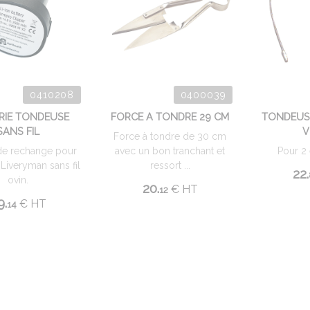
0410208
0400039
RIE TONDEUSE
FORCE A TONDRE 29 CM
TONDEUSE
SANS FIL
V
Force à tondre de 30 cm
 de rechange pour
avec un bon tranchant et
Pour 2 
Liveryman sans fil
ressort ...
22.
ovin.
20.
€
HT
12
9.
€
HT
14