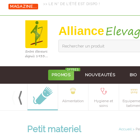
MAGAZINE...
>> LE N° DE L'ÉTÉ EST DISPO !
Alliance
Rechercher un produit
OFFRES
PROMOS
NOUVEAUTÉS
BIO
Alimentation
Hygiene et
Equipeme
soins
batimen
Petit materiel
Accueil
>
Pe