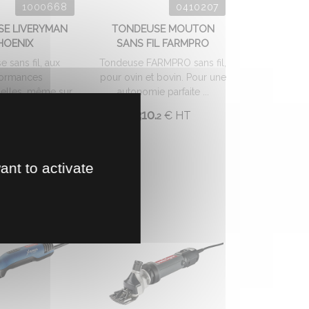
1000668
0410207
E LIVERYMAN
TONDEUSE MOUTON
HOENIX
SANS FIL FARMPRO
 sans fil, aux
Tondeuse FARMPRO sans fil,
formances
pour ovin et bovin. Pour une
elles, même sur
autonomie parfaite ...
x d'hiver très ...
310.
€
HT
2
.
€
HT
06
ant to activate