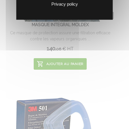
Privacy policy
0602354
MASQUE INTEGRAL MOLDEX
Ce masque de protection assure une filtration efficace
contre les vapeurs organiques ...
140.
€
HT
06
AJOUTER AU PANIER