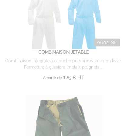
0602186
COMBINAISON JETABLE
Combinaison intégrale à capuche polypropylène non tissé.
Fermeture à glissière (métal), poignets ...
1.
€
HT
A partir de
83