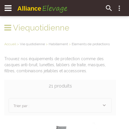
Elevage
Alliance
Viequotidienne
Accueil
>
Vie quotidienne
>
Habillement
>
Elements de protections
Trouvez nos équipements de protection comme des
casques anti-bruit, lunettes, tabliers de traite, masques,
filtres, combinaisons jetables et accessoires.
21 produits
Trier par :