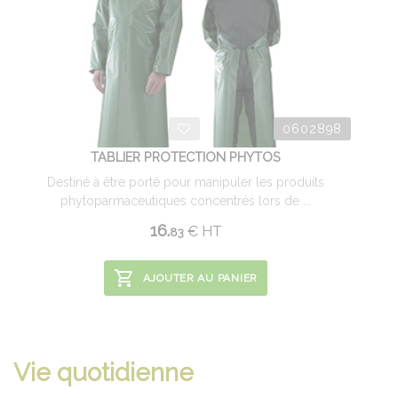
0602898
TABLIER PROTECTION PHYTOS
Destiné à être porté pour manipuler les produits
phytoparmaceutiques concentrés lors de ...
16.
€
HT
83
AJOUTER AU PANIER
Vie quotidienne