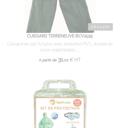
0602460
CUISSARD TERRENEUVE BCV1595
Cuissard en 100 % nylon avec enduction PVC, doublé en
nylon indéchirable, ...
31.
€
HT
A partir de
02