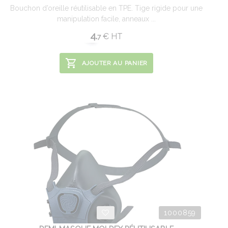
Bouchon d’oreille réutilisable en TPE. Tige rigide pour une
manipulation facile, anneaux ...
4.
€
HT
7
AJOUTER AU PANIER
1000859