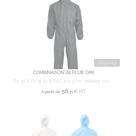
0650043
COMBINAISON DE PLUIE ORK
En 50 % PU et 50 % PVC 360 g/m². Intérieur 100 ...
56.
€
HT
A partir de
31