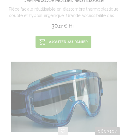
DEMI-MASQUE MOLDEX RÉUTILISABLE
Pièce faciale réutilisable en élastomère thermoplastique
souple et hypoallergénique. Grande accessibilité des ...
30.
€
HT
17
AJOUTER AU PANIER
0603107