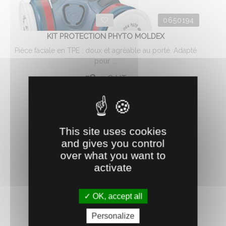
0650194
KIT PROTECTION PHYTO MOLDEX
Pièce faciale en TPE : doux et agréable au porté. Adapté
pour ...
58.
€
HT
28
AJOUTER AU PANIER
This site uses cookies
and gives you control
over what you want to
activate
OK, accept all
Personalize