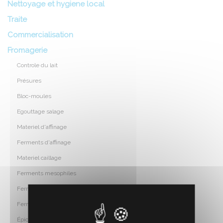
Nettoyage et hygiene local
Traite
Commercialisation
Fromagerie
Controle du lait
Présures
Bloc-moules
Egouttage salage
Materiel d'affinage
Ferments d'affinage
Materiel caillage
Ferments mesophiles
Ferments thermophiles
Ferments yaourt
Épices