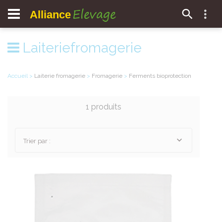
Elevage
Alliance
Laiteriefromagerie
Accueil
>
Laiterie fromagerie
>
Fromagerie
>
Ferments bioprotection
1 produits
Trier par :