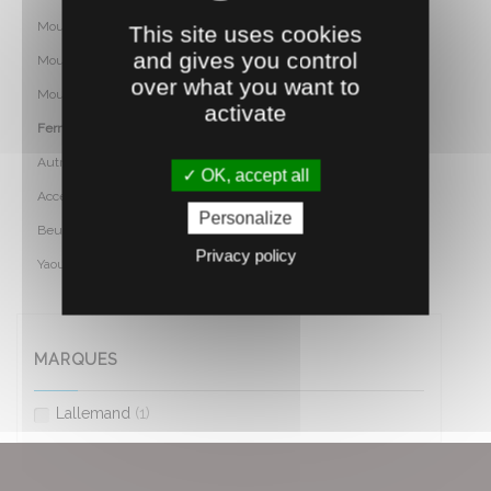
Moules avec fond
This site uses cookies
and gives you control
Moules sans fond
over what you want to
Moules divers
activate
Ferments bioprotection
Autres
OK, accept all
Accessoires
Personalize
Beurre / creme
Privacy policy
Yaourt / fromage blanc
MARQUES
Lallemand
(1)