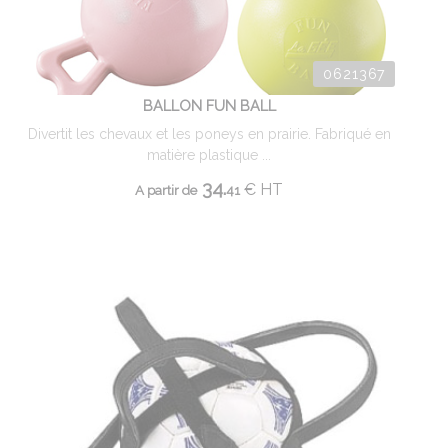
0621367
BALLON FUN BALL
Divertit les chevaux et les poneys en prairie. Fabriqué en
matière plastique ...
34.
€
HT
A partir de
41