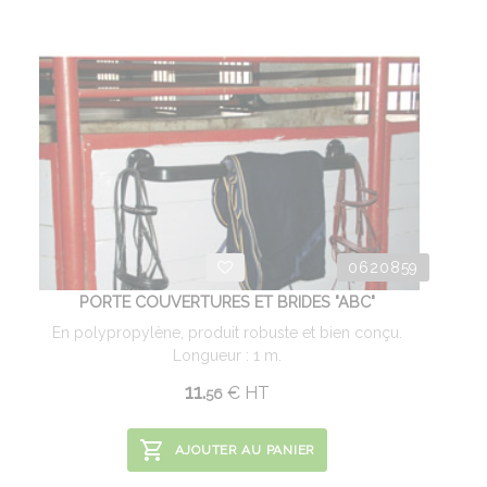
0620859
PORTE COUVERTURES ET BRIDES "ABC"
En polypropylène, produit robuste et bien conçu.
Longueur : 1 m.
11.
€
HT
56
AJOUTER AU PANIER