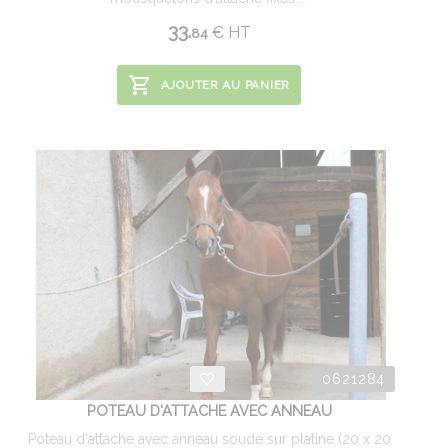
33.
€
HT
84
AJOUTER AU PANIER
0621284
POTEAU D'ATTACHE AVEC ANNEAU
Poteau d'attache avec anneau soudé sur platine (20 x 20