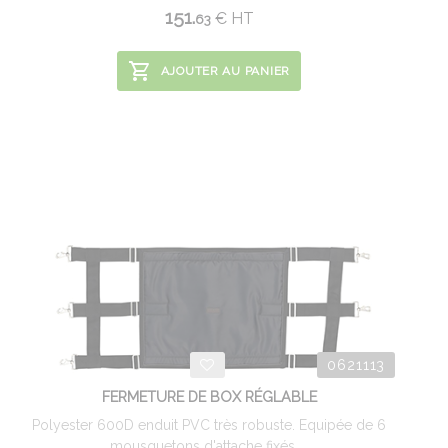
151.
€
HT
63
AJOUTER AU PANIER
0621113
FERMETURE DE BOX RÉGLABLE
Polyester 600D enduit PVC très robuste. Equipée de 6
mousquetons d'attache fixés ...