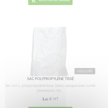
AJOUTER AU PANIER
0650286
SAC POLYPROPYLÈNE TISSÉ
Sac 100 L, polypropylène tissé, blanc opaque avec ourlet.
Dimensions: 60 ...
1.
€
HT
41