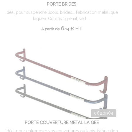
PORTE BRIDES
Idéal pour suspendre licols, brides... Fabrication métallique
laquée. Coloris : grenat, vert ...
6.
€
HT
A partir de
14
0620984
PORTE COUVERTURE METAL LA GEE
Idéal pour entreposer vos couvertures ou tapis. Fabrication