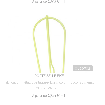
17.
€
HT
A partir de
93
0620702
PORTE SELLE FIXE
Fabrication métallique laquée. Long 50 cm. Coloris : grenat,
vert foncé, noir, ...
17.
€
HT
A partir de
23