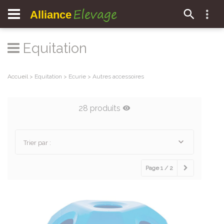
Elevage
Alliance
Equitation
Accueil
>
Equitation
>
Ecurie
>
Autres accessoires
28 produits
Trier par :
Page 1 / 2