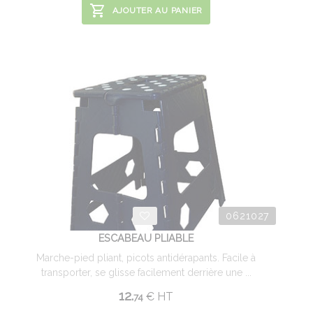
AJOUTER AU PANIER
0621027
ESCABEAU PLIABLE
Marche-pied pliant, picots antidérapants. Facile à
transporter, se glisse facilement derrière une ...
12.
€
HT
74