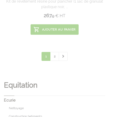
Kit de revêtement résine pour plancher (1 sac de granulat
plastique noir, ...
267.
€
HT
9
AJOUTER AU PANIER
1
2
Equitation
Ecurie
Nettoyage
Construction batiments