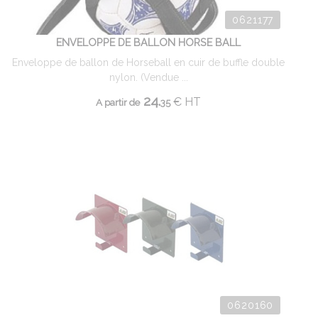
0621177
ENVELOPPE DE BALLON HORSE BALL
Enveloppe de ballon de Horseball en cuir de buffle double
nylon. (Vendue ...
24.
€
HT
A partir de
35
0620160