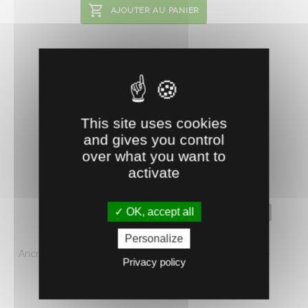
AJOUTER AU PANIER
This site uses cookies
and gives you control
over what you want to
activate
OK, accept all
0620408
ANCRE DE NETTOYAGE
Personalize
Ancre de nettoyage en acier 3 crochets. Pour un gain de
Privacy policy
place ...
4.
€
HT
52