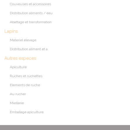
Couveuses et accessoires
Distribution aliments / eau
Abattage et transformation
Lapins
Materiel élevage
Distribution aliment et a
Autres especes
Apiculture
Ruches et ruchettes
Elements de ruche
Au rucher
Miellerie
Emballage apiculture