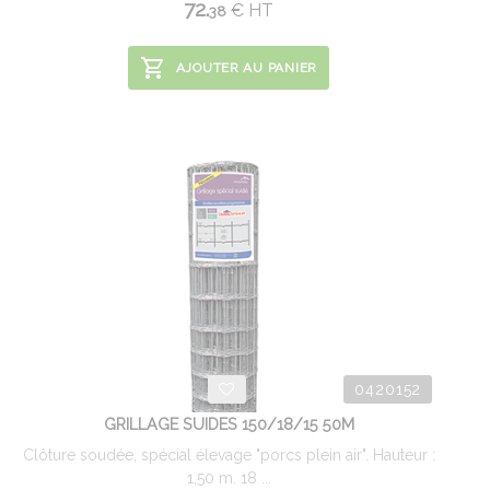
72.
€
HT
38
AJOUTER AU PANIER
0420152
GRILLAGE SUIDES 150/18/15 50M
Clôture soudée, spécial élevage "porcs plein air". Hauteur :
1,50 m. 18 ...