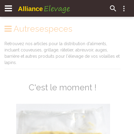
Elevage
Alliance
Autresespeces
Retrouvez nos articles pour la distribution d'aliments,
incluant couveuses, grillage, râtelier, abreuvoir, auges,
barrière et autres produits pour l'élevage de vos volailles et
lapins.
C'est le moment !