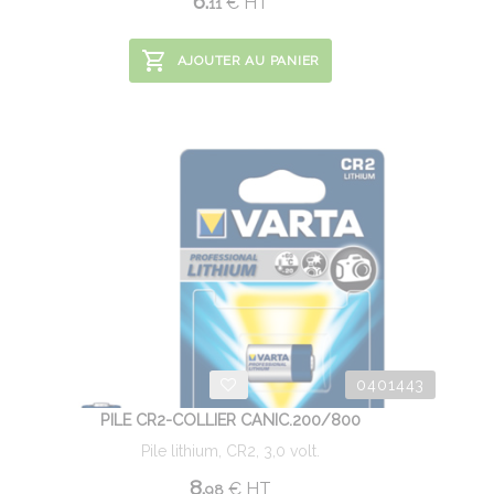
6.
€
HT
11
AJOUTER AU PANIER
0401443
PILE CR2-COLLIER CANIC.200/800
Pile lithium, CR2, 3,0 volt.
8.
€
HT
98