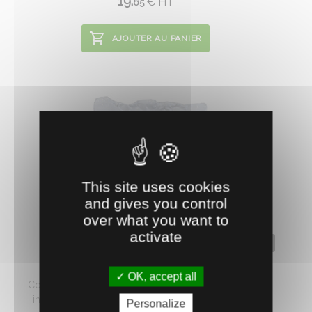
19.
€
HT
65
AJOUTER AU PANIER
This site uses cookies
and gives you control
over what you want to
activate
0630204
COMBUSTIBLE APIDOU
OK, accept all
Combustible pour enfumoire, constitue un excellent
intermédiaire entre l'allumeur (de préférence les ...
Personalize