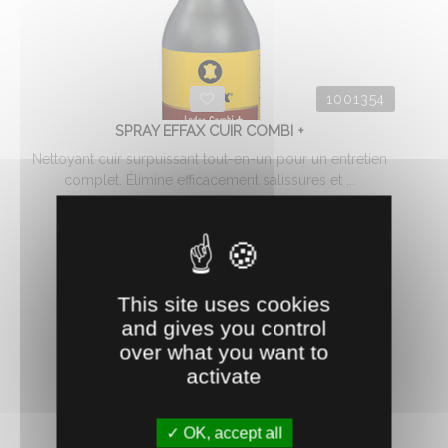
1001354
SPRAY EFFAX CUIR COMBI +
Nettoyant cuir surpuissant tout-en-un pour un entretien
complet. Élimine efficacement salissures et ...
11.
€
HT
75
AJOUTER AU PANIER
This site uses cookies
and gives you control
over what you want to
activate
OK, accept all