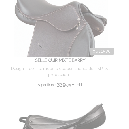
0621586
SELLE CUIR MIXTE BARRY
Design T de T et modèle déposé auprès de l'INPI. Sa
production ...
339.
€
HT
A partir de
34