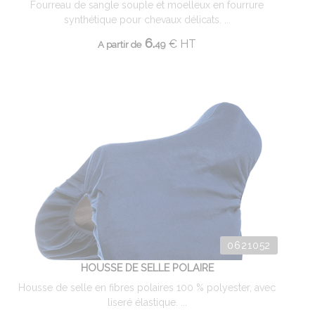
Fourreau de sangle souple et moelleux en fourrure
synthétique pour chevaux délicats. ...
6.
€
HT
A partir de
49
0621052
HOUSSE DE SELLE POLAIRE
Housse de selle en fibres polaires 100 % polyester, avec
liseré élastique. ...