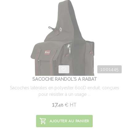
1001445
SACOCHE RANDOL'S A RABAT
Sacoches latérales en polyester 600D enduit, conçues
pour résister à un usage ...
17.
€
HT
48
AJOUTER AU PANIER