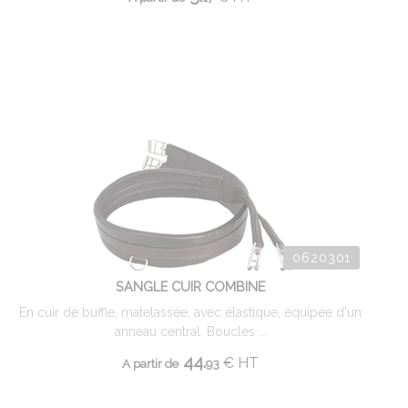
0620301
SANGLE CUIR COMBINE
En cuir de buffle, matelassée, avec élastique, équipée d'un
anneau central. Boucles ...
44.
€
HT
A partir de
93