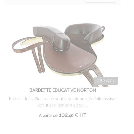
0621704
BARDETTE EDUCATIVE NORTON
En cuir de buffle strictement sélectionné. Parfaite assise,
sécurisée par son siège ...
102.
€
HT
A partir de
46