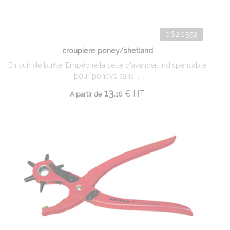
0620552
croupiere poney/shetland
En cuir de buffle. Empêche la selle d'avancer. Indispensable
pour poneys sans ...
13.
€
HT
A partir de
16