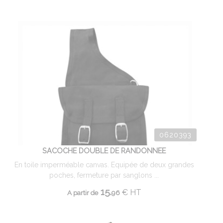
0620393
SACOCHE DOUBLE DE RANDONNEE
En toile imperméable canvas. Equipée de deux grandes
poches, fermeture par sanglons ...
15.
€
HT
A partir de
96