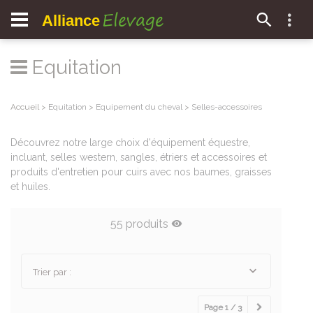
Elevage
Alliance
Equitation
Accueil
>
Equitation
>
Equipement du cheval
>
Selles-accessoires
Découvrez notre large choix d'équipement équestre,
incluant, selles western, sangles, étriers et accessoires et
produits d'entretien pour cuirs avec nos baumes, graisses
et huiles.
55 produits
Trier par :
Page 1 / 3