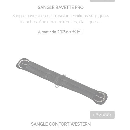
SANGLE BAVETTE PRO
Sangle bavette en cuir résistant. Finitions surpiqûres
blanches. Aux deux extrémités, élastiques ...
112.
€
HT
A partir de
80
0620881
SANGLE CONFORT WESTERN