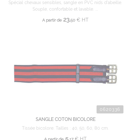
Spécial chevaux sensibles, sangle en PVC nids d'abeille.
Souple, confortable et lavable. ...
23.
€
HT
A partir de
50
0620336
SANGLE COTON BICOLORE
Tissée bicolore. Tailles : 40, 50, 60, 80 cm.
5.
€
HT
A partir de
17