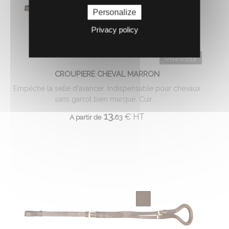
Personalize
Privacy policy
0620553
CROUPIERE CHEVAL MARRON
Empêche la selle d'avancer. Indispensable pour chevaux
sans garrot bien marqué. Cuir ...
13.
€
HT
A partir de
63