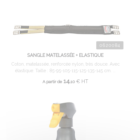
0620084
SANGLE MATELASSÉE + ELASTIQUE
Coton, matelassée, renforcée nylon, très douce. Avec
élastique. Taille : 85-95-105-115-125-135-145 cm. ...
14.
€
HT
A partir de
10