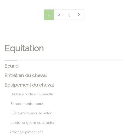
1
2
3
Equitation
Ecurie
Entretien du cheval
Equipement du cheval
Bridons-brides-muserolle
Enrenements-renes
Filets-mors-mousqueton
Licols-longes-mousqueton
Cloches-protections