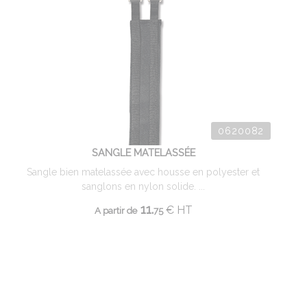
0620082
SANGLE MATELASSÉE
Sangle bien matelassée avec housse en polyester et
sanglons en nylon solide. ...
11.
€
HT
A partir de
75