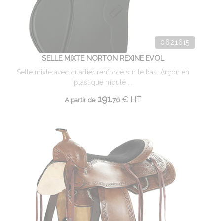
0621615
SELLE MIXTE NORTON REXINE EVOL
Selle mixte avec quartier renforcé sur le bas. Arçon en
plastique moulé ...
191.
€
HT
A partir de
76