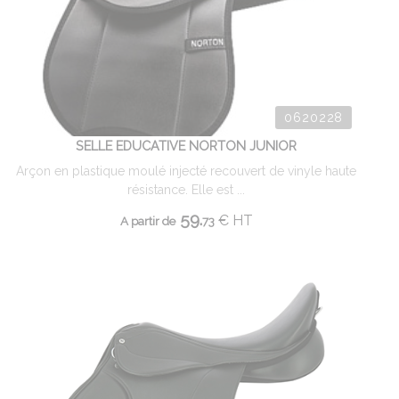
0620228
SELLE EDUCATIVE NORTON JUNIOR
Arçon en plastique moulé injecté recouvert de vinyle haute
résistance. Elle est ...
59.
€
HT
A partir de
73