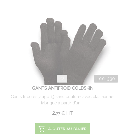
1001330
GANTS ANTIFROID COLDSKIN
Gants tricotés jauge 13 sans couture, avec élasthanne,
fabriqué à partir d’un ...
2.
€
HT
77
AJOUTER AU PANIER