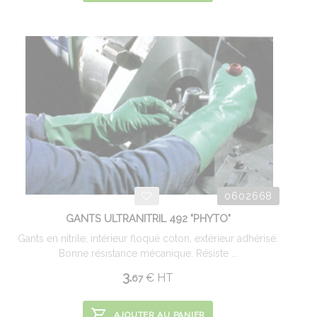
0602668
GANTS ULTRANITRIL 492 "PHYTO"
Gants en nitrile, intérieur floqué coton, extérieur adhérisé.
Bonne résistance mécanique. Résiste ...
3.
€
HT
67
AJOUTER AU PANIER