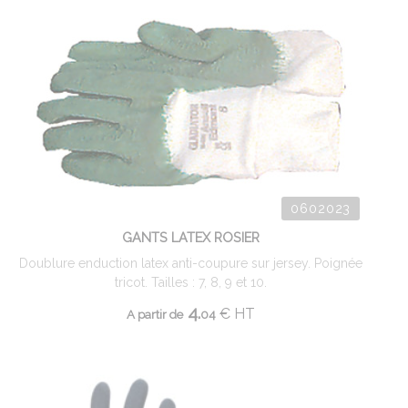
0602023
GANTS LATEX ROSIER
Doublure enduction latex anti-coupure sur jersey. Poignée
tricot. Tailles : 7, 8, 9 et 10.
4.
€
HT
A partir de
04