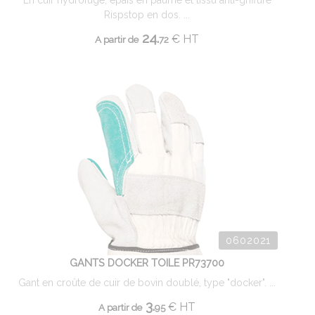
En cuir hydrofuge, épais en paume et tissu anti-griffure
Rispstop en dos. ...
24.
€
HT
A partir de
72
0602021
GANTS DOCKER TOILE PR73700
Gant en croûte de cuir de bovin doublé, type "docker". ...
3.
€
HT
A partir de
95