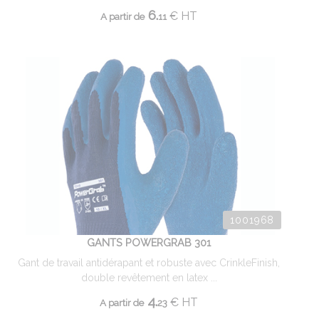
6.
€
HT
A partir de
11
1001968
GANTS POWERGRAB 301
Gant de travail antidérapant et robuste avec CrinkleFinish,
double revêtement en latex ...
4.
€
HT
A partir de
23