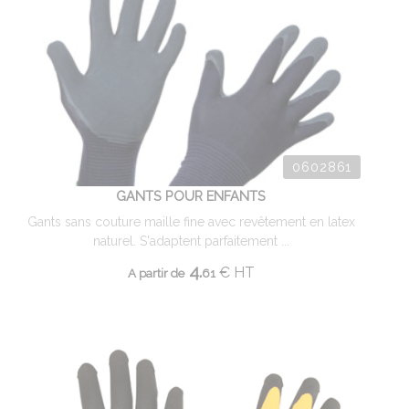
0602861
GANTS POUR ENFANTS
Gants sans couture maille fine avec revêtement en latex
naturel. S'adaptent parfaitement ...
4.
€
HT
A partir de
61