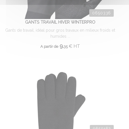
0650336
GANTS TRAVAIL HIVER WINTERPRO
Gants de travail, idéal pour gros travaux en milieux froids et
humides ...
9.
€
HT
A partir de
35
0650162