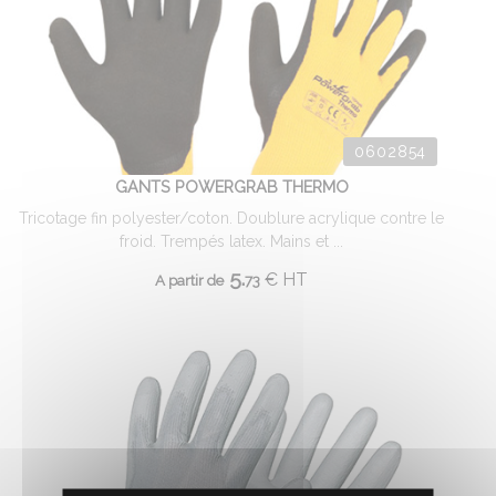
0602854
GANTS POWERGRAB THERMO
Tricotage fin polyester/coton. Doublure acrylique contre le
froid. Trempés latex. Mains et ...
5.
€
HT
A partir de
73