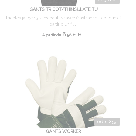
GANTS TRICOT/THINSULATE TU
Tricotés jauge 13 sans couture avec élasthanne. Fabriqués à
partir d'un fil ...
6.
€
HT
A partir de
58
0602859
GANTS WORKER