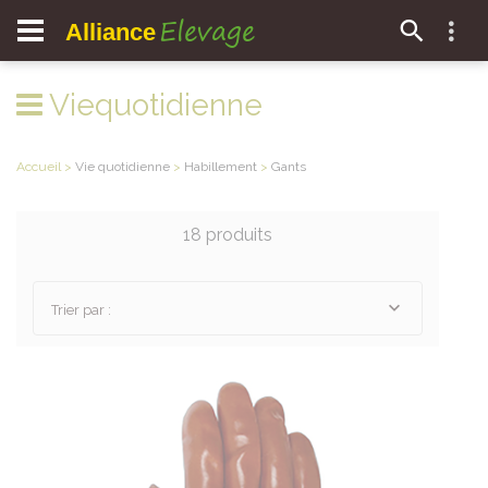
Elevage
Alliance
Viequotidienne
Accueil
>
Vie quotidienne
>
Habillement
>
Gants
18 produits
Trier par :