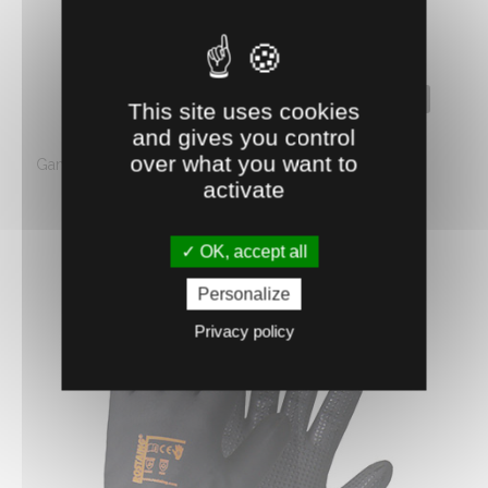
0650324
This site uses cookies
GANTS SKINPRO ROSTAING
and gives you control
over what you want to
Gant fin et ultra-léger, pour les travaux de précision du
activate
bâtiment (plomberie, ...
1.
€
HT
A partir de
79
OK, accept all
Personalize
Privacy policy