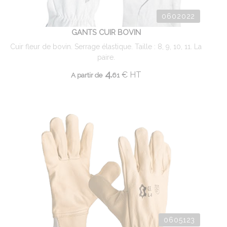
0602022
GANTS CUIR BOVIN
Cuir fleur de bovin. Serrage élastique. Taille : 8, 9, 10, 11. La
paire.
4.
€
HT
A partir de
61
0605123