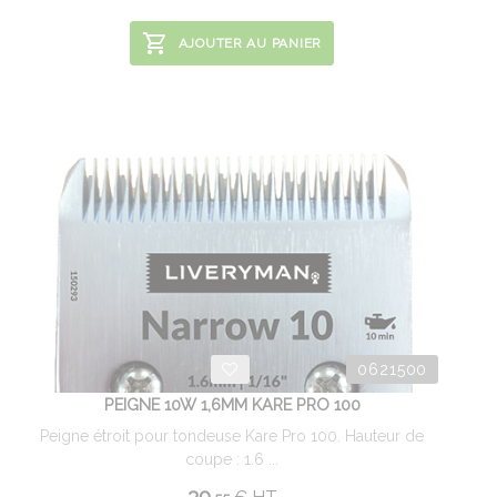
AJOUTER AU PANIER
0621500
PEIGNE 10W 1,6MM KARE PRO 100
Peigne étroit pour tondeuse Kare Pro 100. Hauteur de
coupe : 1.6 ...
30.