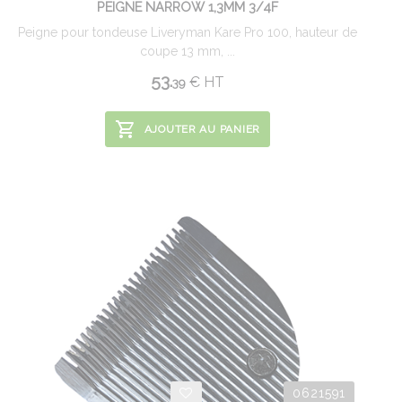
PEIGNE NARROW 1,3MM 3/4F
Peigne pour tondeuse Liveryman Kare Pro 100, hauteur de
coupe 13 mm, ...
53.
€
HT
39
AJOUTER AU PANIER
0621591