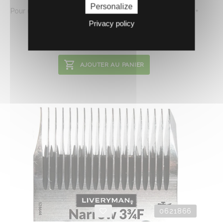
Personalize
Pour une tonte standard 2,5 mm. Jeu complet (peigne 35 +
contre peigne 15 dents).
Privacy policy
45.
€
HT
12
AJOUTER AU PANIER
0621866