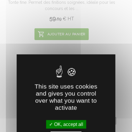
Tonte fine. Permet des finitions soignées, idéale pour les
concours et les ...
59.
€
HT
69
AJOUTER AU PANIER
This site uses cookies
and gives you control
over what you want to
activate
0401171
OK, accept all
PEIGNE LISTER CHEVAUX A2/AC