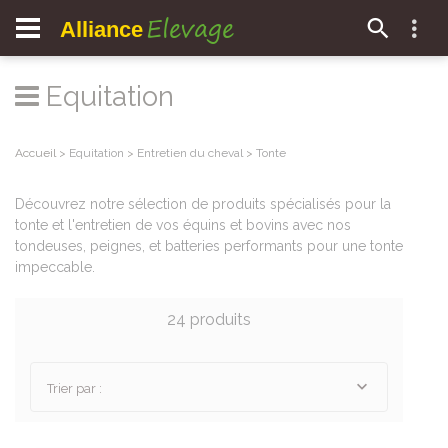
Elevage
Alliance
Equitation
Accueil
>
Equitation
>
Entretien du cheval
>
Tonte
Découvrez notre sélection de produits spécialisés pour la
tonte et l'entretien de vos équins et bovins avec nos
tondeuses, peignes, et batteries performants pour une tonte
impeccable.
24 produits
Trier par :