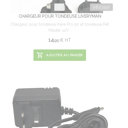
0621597
CHARGEUR POUR TONDEUSE LIVERYMAN
Chargeur pour tondeuse Kare Pro 50 et tondeuse Pet
Master 12V .
14.
€
HT
95
AJOUTER AU PANIER