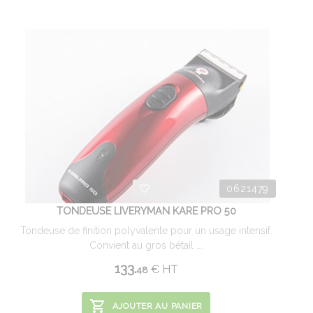
0621479
TONDEUSE LIVERYMAN KARE PRO 50
Tondeuse de finition polyvalente pour un usage intensif.
Convient au gros bétail ...
133.
€
HT
48
AJOUTER AU PANIER