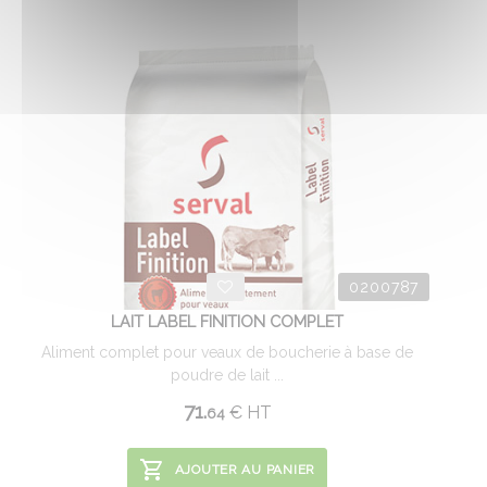
0200787
LAIT LABEL FINITION COMPLET
Aliment complet pour veaux de boucherie à base de
poudre de lait ...
71.
€
HT
64
AJOUTER AU PANIER