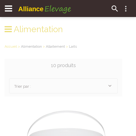
Elevage
Alliance
Alimentation
Accueil
>
Alimentation
>
Allaitement
>
Laits
10 produits
Trier par :