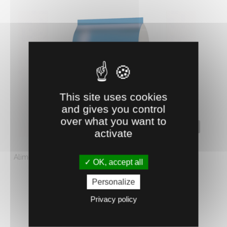
This site uses cookies
and gives you control
over what you want to
0201330
activate
LAIT HARMONY 25 KG
Aliment complet d'allaitement à base de produits laitiers
OK, accept all
pour veaux d'élevage. Riche ...
Personalize
67.
€
HT
33
Privacy policy
AJOUTER AU PANIER