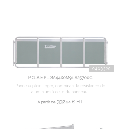
0403320
P.CLAIE PL.2M44X0M91 S25700C
Panneau plein, léger, combinant la résistance de
l'aluminium à celle du panneau ...
332.
€
HT
A partir de
24