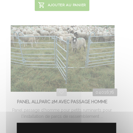
AJOUTER AU PANIER
0401676
PANEL ALLPARC 2M AVEC PASSAGE HOMME
Panel passage d'homme pour petits ruminants pour
l'installation de parcs de rassemblement ...
134.
€
HT
42