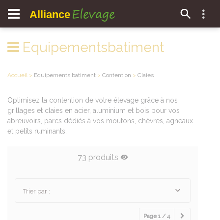
Elevage
Alliance
Equipementsbatiment
Accueil
>
Equipements batiment
>
Contention
>
Claies
Optimisez la contention de votre élevage grâce à nos
grillages et claies en acier, aluminium et bois pour vos
abreuvoirs, parcs dédiés à vos moutons, chèvres, agneaux
et petits ruminants.
73 produits
Trier par :
Page 1 / 4