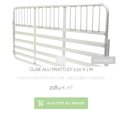
0403447
CLAIE ALU PRATTLEY 2,20 X 1 M
Une broche 670 mm (réf : 0403249) comprise.
218.
€
HT
4
AJOUTER AU PANIER