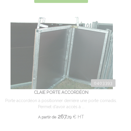
0403393
CLAIE PORTE ACCORDÉON
Porte accordéon à positionner derrière une porte cornadis.
Permet d'avoir accès à ...
267.
€
HT
A partir de
79