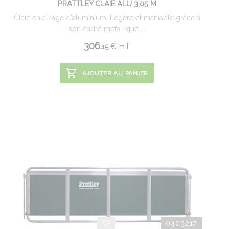
PRATTLEY CLAIE ALU 3,05 M
Claie en alliage d'aluminium. Légère et maniable grâce à
son cadre métallique ...
306.
€
HT
15
AJOUTER AU PANIER
0403217