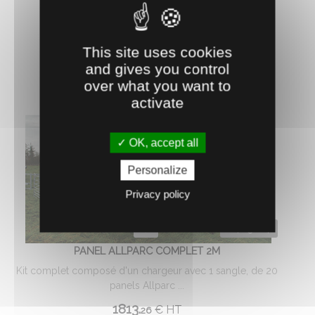
AJOUTER AU PANIER
This site uses cookies
and gives you control
over what you want to
activate
OK, accept all
Personalize
Privacy policy
0403124
PANEL ALLPARC COMPLET 2M
Kit complet composé d'un chargeur avec 1 sangle, de 20
panels Allparc ...
1813.
€
HT
26