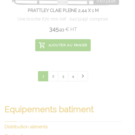
0403448
PRATTLEY CLAIE PLEINE 2,44 X 1 M
Une broche 670 mm (réf : 0403249) comprise.
345.
€
HT
93
AJOUTER AU PANIER
1
2
3
4
Equipements batiment
Distribution aliments