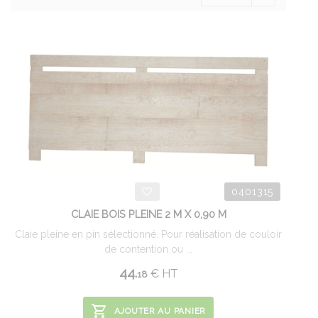
0401315
CLAIE BOIS PLEINE 2 M X 0,90 M
Claie pleine en pin sélectionné. Pour réalisation de couloir
de contention ou ...
44.
€
HT
18
AJOUTER AU PANIER